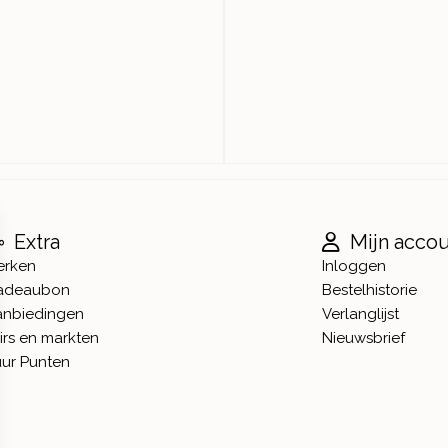
Extra
Mijn acco
erken
Inloggen
adeaubon
Bestelhistorie
anbiedingen
Verlanglijst
irs en markten
Nieuwsbrief
ur Punten