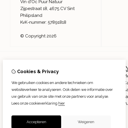
Vin d'Oc Puur Natuur
Zijpestraat 18, 4675 CV Sint
Philipsland
KvK-nummer: 57891818
© Copyright 2026
Informatie
Cookies & Privacy
Over ons
M
Verzending
C
We gebruiken cookies en andere technieken om
Afhalen
A
websiteverkeer te analyseren. Ook delen we informatie over
Algemene voorwaarden
Fa
uw gebruik van onze site met onze partners voor analyse.
Privacy verklaring
Pu
Lees onze cookieverklaring
hier
Cookieverklaring
Accepteren
Weigeren