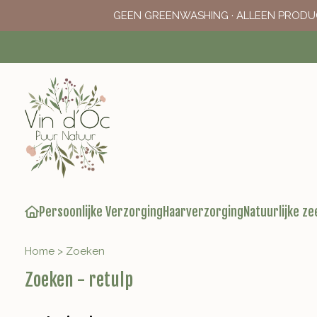
GEEN GREENWASHING · ALLEEN PRODU
Persoonlijke Verzorging
Haarverzorging
Natuurlijke ze
Home
>
Zoeken
Zoeken - retulp