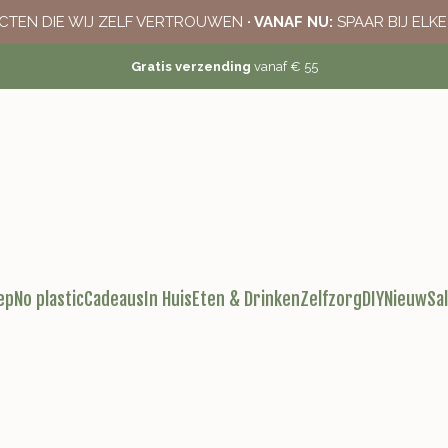
CTEN DIE WIJ ZELF VERTROUWEN
· VANAF NU:
SPAAR BIJ ELK
Gratis verzending
vanaf € 55
ep
No plastic
Cadeaus
In Huis
Eten & Drinken
Zelfzorg
DIY
Nieuw
Sa