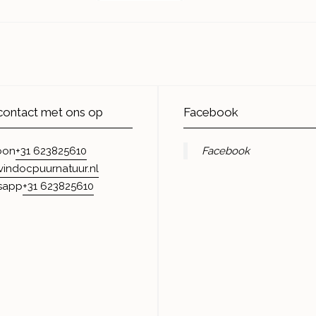
ontact met ons op
Facebook
+31 623825610
Facebook
oon
vindocpuurnatuur.nl
+31 623825610
sapp