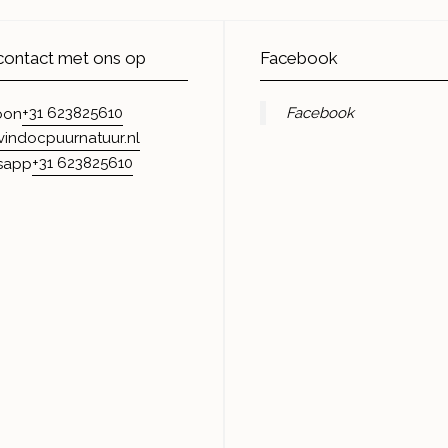
ontact met ons op
Facebook
+31 623825610
Facebook
oon
vindocpuurnatuur.nl
+31 623825610
sapp