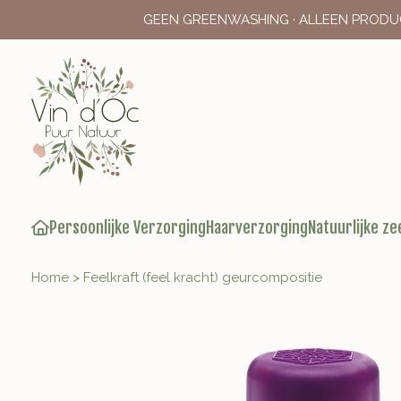
GEEN GREENWASHING · ALLEEN PRODU
Persoonlijke Verzorging
Haarverzorging
Natuurlijke ze
Home
>
Feelkraft (feel kracht) geurcompositie