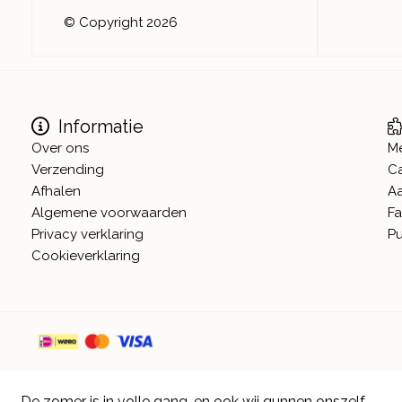
© Copyright 2026
Informatie
Over ons
M
Verzending
C
Afhalen
A
Algemene voorwaarden
Fa
Privacy verklaring
Pu
Cookieverklaring
De zomer is in volle gang, en ook wij gunnen onszelf