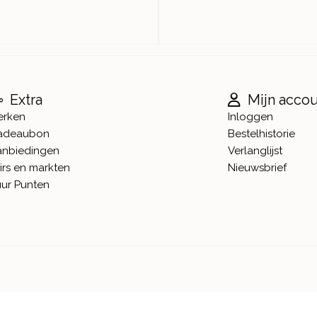
Extra
Mijn acco
erken
Inloggen
adeaubon
Bestelhistorie
anbiedingen
Verlanglijst
irs en markten
Nieuwsbrief
ur Punten