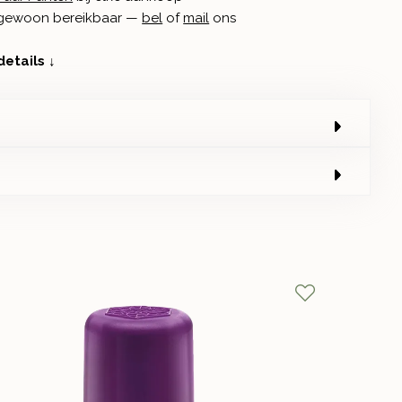
n gewoon bereikbaar —
bel
of
mail
ons
details ↓