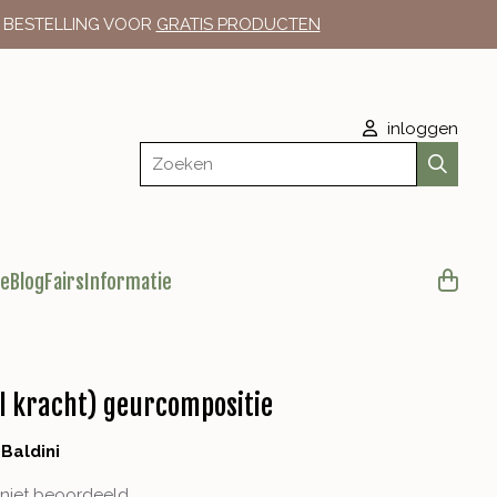
E BESTELLING VOOR
GRATIS PRODUCTEN
inloggen
Zoeken
le
Blog
Fairs
Informatie
el kracht) geurcompositie
:
Baldini
niet beoordeeld