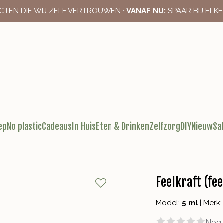
CTEN DIE WIJ ZELF VERTROUWEN
· VANAF NU:
SPAAR BIJ ELK
ep
No plastic
Cadeaus
In Huis
Eten & Drinken
Zelfzorg
DIY
Nieuw
Sa
Feelkraft (fe
Model:
5 ml
|
Merk
Nog 