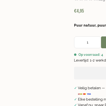
€4,95
Puur natuur, puu
Op voorraad: 4
Levertijd: 1-2 wer
✓
Veilig betalen — 
✓
Elke bestelling 
✓
Vanaf nu: spaar