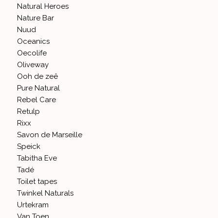
Natural Heroes
Nature Bar
Nuud
Oceanics
Oecolife
Oliveway
Ooh de zeê
Pure Natural
Rebel Care
Retulp
Rixx
Savon de Marseille
Speick
Tabitha Eve
Tadé
Toilet tapes
Twinkel Naturals
Urtekram
Van Toen