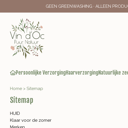
GEEN GREENWASHING · ALLEEN PRODU
Persoonlijke Verzorging
Haarverzorging
Natuurlijke ze
Home
>
Sitemap
Sitemap
HUID
Klaar voor de zomer
Merken