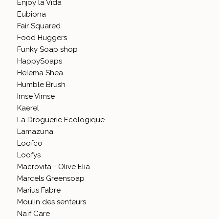
Enjoy la Vida
Eubiona
Fair Squared
Food Huggers
Funky Soap shop
HappySoaps
Helema Shea
Humble Brush
Imse Vimse
Kaerel
La Droguerie Ecologique
Lamazuna
Loofco
Loofys
Macrovita - Olive Elia
Marcels Greensoap
Marius Fabre
Moulin des senteurs
Naïf Care