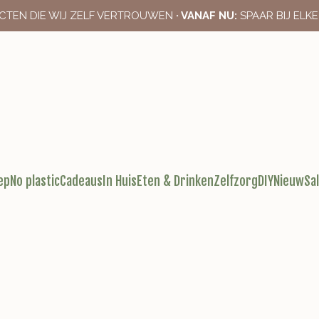
CTEN DIE WIJ ZELF VERTROUWEN
· VANAF NU:
SPAAR BIJ ELK
ep
No plastic
Cadeaus
In Huis
Eten & Drinken
Zelfzorg
DIY
Nieuw
Sa