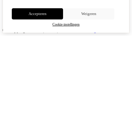
Accepteren
Weigeren
Cookie-instellingen
© Copyright 2026
|
TSB
|
Cookie-instellingen