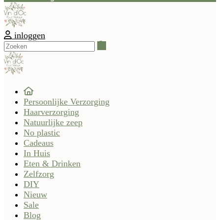
inloggen
Zoeken
Persoonlijke Verzorging
Haarverzorging
Natuurlijke zeep
No plastic
Cadeaus
In Huis
Eten & Drinken
Zelfzorg
DIY
Nieuw
Sale
Blog