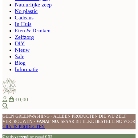
Natuurlijke zeep
No plastic
Cadeaus
In Huis
Eten & Drinken
Zelfzorg
DIY
Nieuw
Sale
Blog
Informatie
€0,00
Zoeken
GEEN GREENWASHING · ALLEEN PRODUCTEN DIE WIJ ZELF
VERTROUWEN
· VANAF NU:
SPAAR BIJ ELKE BESTELLING VOOR
GRATIS PRODUCTEN
Gratis verzending
vanaf € 55