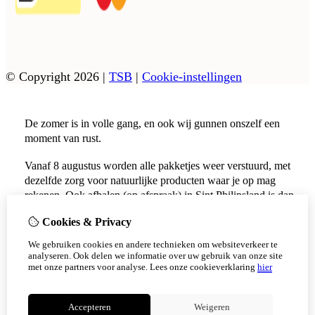
© Copyright 2026
|
TSB
|
Cookie-instellingen
De zomer is in volle gang, en ook wij gunnen onszelf een
moment van rust.
Vanaf 8 augustus worden alle pakketjes weer verstuurd, met
dezelfde zorg voor natuurlijke producten waar je op mag
rekenen. Ook afhalen (op afspraak) in Sint Philipsland is dan
weer mogelijk.
Cookies & Privacy
Vanaf 17 augustus zijn alle afhaalpunten (Tholen en
We gebruiken cookies en andere technieken om websiteverkeer te
Scherpenisse) weer geopend.
analyseren. Ook delen we informatie over uw gebruik van onze site
met onze partners voor analyse.
Lees onze cookieverklaring
hier
Niet meer tonen
Accepteren
Weigeren
OK