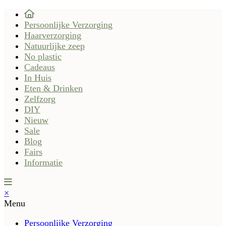
Persoonlijke Verzorging
Haarverzorging
Natuurlijke zeep
No plastic
Cadeaus
In Huis
Eten & Drinken
Zelfzorg
DIY
Nieuw
Sale
Blog
Fairs
Informatie
×
Menu
Persoonlijke Verzorging