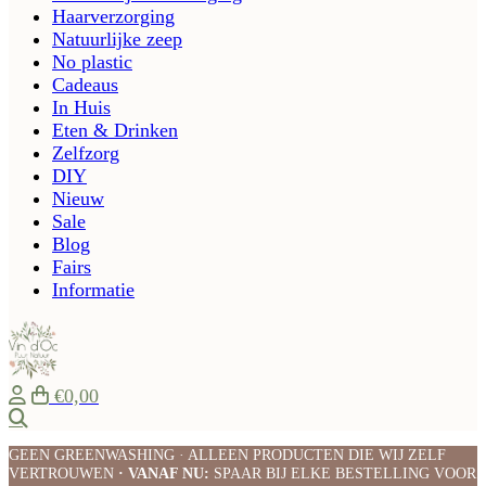
Haarverzorging
Natuurlijke zeep
No plastic
Cadeaus
In Huis
Eten & Drinken
Zelfzorg
DIY
Nieuw
Sale
Blog
Fairs
Informatie
€0,00
Zoeken
GEEN GREENWASHING · ALLEEN PRODUCTEN DIE WIJ ZELF
VERTROUWEN
· VANAF NU:
SPAAR BIJ ELKE BESTELLING VOOR