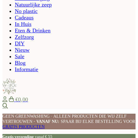
Natuurlijke zeep
No plastic
Cadeaus
In Huis
Eten & Drinken
Zelfzorg
DIY
Nieuw
Sale
Blog
Informatie
€0,00
Zoeken
GEEN GREENWASHING · ALLEEN PRODUCTEN DIE WIJ ZELF
VERTROUWEN
· VANAF NU:
SPAAR BIJ ELKE BESTELLING VOOR
GRATIS PRODUCTEN
Gratis verzending
vanaf € 55