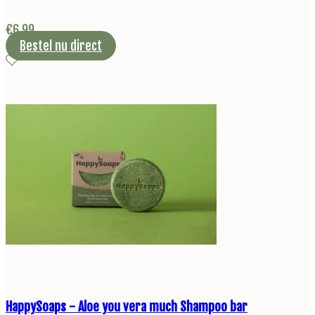
€
6,99
Bestel nu direct
HappySoaps - Aloe you vera much Shampoo bar