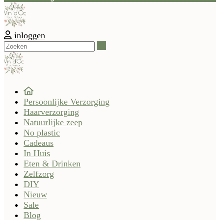
inloggen
Zoeken
Persoonlijke Verzorging
Haarverzorging
Natuurlijke zeep
No plastic
Cadeaus
In Huis
Eten & Drinken
Zelfzorg
DIY
Nieuw
Sale
Blog