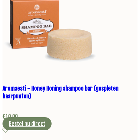
Aromaesti - Honey Honing shampoo bar (gespleten
haarpunten)
€
10,00
Bestel nu direct