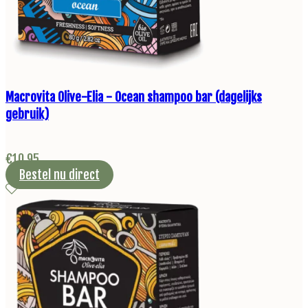
Macrovita Olive-Elia - Ocean shampoo bar (dagelijks
gebruik)
€
10,95
Bestel nu direct