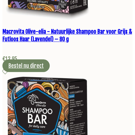
Macrovita Olive-elia - Natuurlijke Shampoo Bar voor Grijs &
Futloos Haar (Lavendel) – 80 g
€
12,95
Bestel nu direct