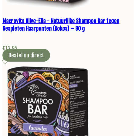
Macrovita Olive-Elia - Natuurlijke Shampoo Bar tegen
Gespleten Haarpunten (Kokos) – 80 g
€
12,95
Bestel nu direct