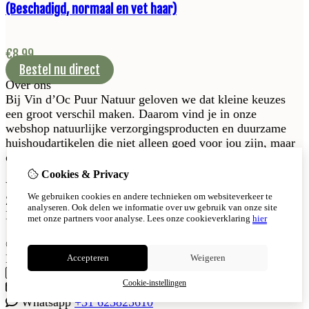
(Beschadigd, normaal en vet haar)
€
8,99
Bestel nu direct
Over ons
Bij Vin d’Oc Puur Natuur geloven we dat kleine keuzes
een groot verschil maken. Daarom vind je in onze
webshop natuurlijke verzorgingsproducten en duurzame
huishoudartikelen die niet alleen goed voor jou zijn, maar
ook voor de wereld om ons heen.
Cookies & Privacy
Vin d'Oc Puur Natuur
We gebruiken cookies en andere technieken om websiteverkeer te
Zijpestraat 18, 4675 CV Sint Philipsland
analyseren. Ook delen we informatie over uw gebruik van onze site
KvK-nummer: 57891818
met onze partners voor analyse.
Lees onze cookieverklaring
hier
© Copyright 2026
Neem contact met ons op
Accepteren
Weigeren
Telefoon
+31 623825610
Cookie-instellingen
info@vindocpuurnatuur.nl
Whatsapp
+31 623825610