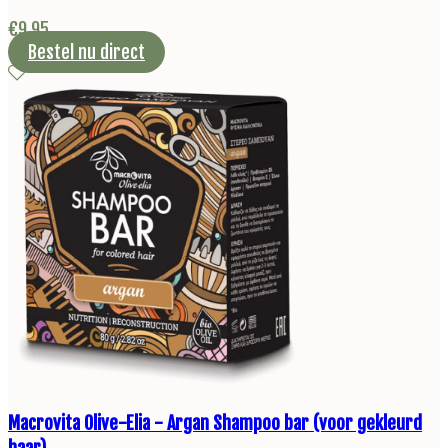
€
9,95
Bestel nu direct
Macrovita Olive-Elia - Argan Shampoo bar (voor gekleurd
haar)