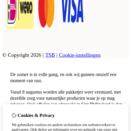
© Copyright 2026
|
TSB
|
Cookie-instellingen
De zomer is in volle gang, en ook wij gunnen onszelf een
moment van rust.
Vanaf 8 augustus worden alle pakketjes weer verstuurd, met
dezelfde zorg voor natuurlijke producten waar je op mag
rekenen. Ook afhalen (op afspraak) in Sint Philipsland is dan
weer mogelijk.
Cookies & Privacy
Vanaf 17 augustus zijn alle afhaalpunten (Tholen en
We gebruiken cookies en andere technieken om websiteverkeer te
Scherpenisse) weer geopend.
analyseren. Ook delen we informatie over uw gebruik van onze site