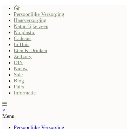
Persoonlijke Verzorging
Haarverzorging
Natuurlijke zeep
No plastic
Cadeaus
In Huis
Eten & Drinken
Zelfzorg
DIY
Nieuw
Sale
Blog
Fairs
Informatie
×
Menu
Persoonlijke Verzorging