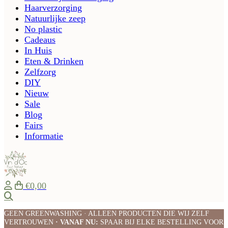
Haarverzorging
Natuurlijke zeep
No plastic
Cadeaus
In Huis
Eten & Drinken
Zelfzorg
DIY
Nieuw
Sale
Blog
Fairs
Informatie
€0,00
Zoeken
GEEN GREENWASHING · ALLEEN PRODUCTEN DIE WIJ ZELF
VERTROUWEN
· VANAF NU:
SPAAR BIJ ELKE BESTELLING VOOR