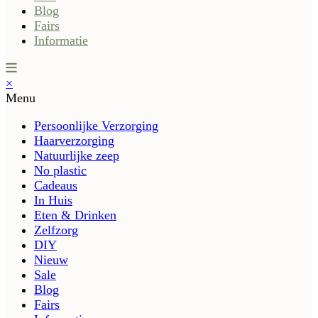
Blog
Fairs
Informatie
×
Menu
Persoonlijke Verzorging
Haarverzorging
Natuurlijke zeep
No plastic
Cadeaus
In Huis
Eten & Drinken
Zelfzorg
DIY
Nieuw
Sale
Blog
Fairs