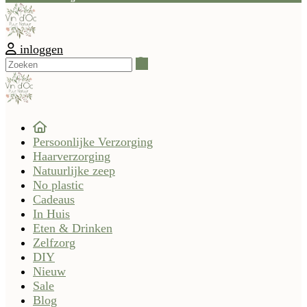
inloggen
Zoeken
Persoonlijke Verzorging
Haarverzorging
Natuurlijke zeep
No plastic
Cadeaus
In Huis
Eten & Drinken
Zelfzorg
DIY
Nieuw
Sale
Blog