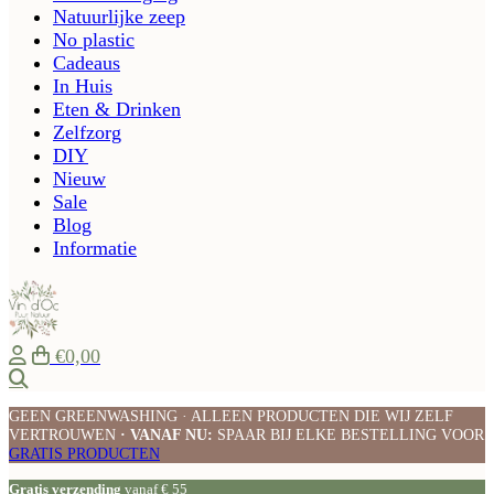
Natuurlijke zeep
No plastic
Cadeaus
In Huis
Eten & Drinken
Zelfzorg
DIY
Nieuw
Sale
Blog
Informatie
€0,00
Zoeken
GEEN GREENWASHING · ALLEEN PRODUCTEN DIE WIJ ZELF
VERTROUWEN
· VANAF NU:
SPAAR BIJ ELKE BESTELLING VOOR
GRATIS PRODUCTEN
Gratis verzending
vanaf € 55