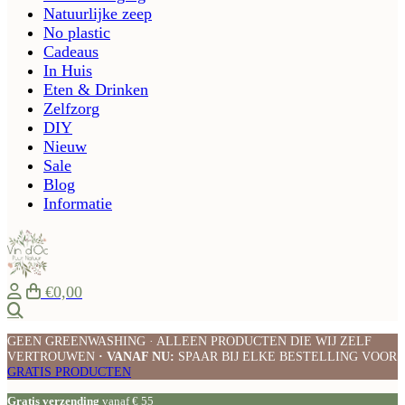
Natuurlijke zeep
No plastic
Cadeaus
In Huis
Eten & Drinken
Zelfzorg
DIY
Nieuw
Sale
Blog
Informatie
€0,00
Zoeken
GEEN GREENWASHING · ALLEEN PRODUCTEN DIE WIJ ZELF
VERTROUWEN
· VANAF NU:
SPAAR BIJ ELKE BESTELLING VOOR
GRATIS PRODUCTEN
Gratis verzending
vanaf € 55