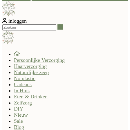
inloggen
Zoeken
Persoonlijke Verzorging
Haarverzorging
Natuurlijke zeep
No plastic
Cadeaus
In Huis
Eten & Drinken
Zelfzorg
DIY
Nieuw
Sale
Blog