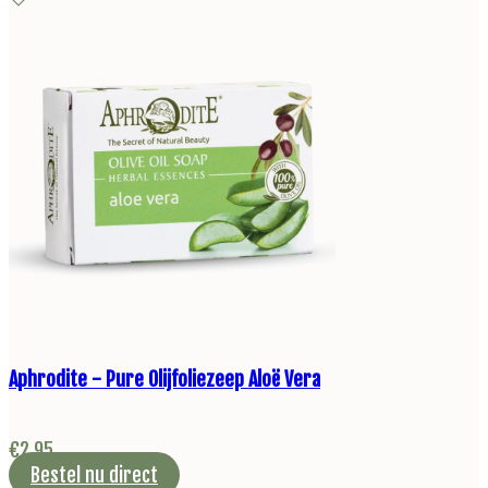
Aphrodite - Pure Olijfoliezeep Aloë Vera
€
2,95
Bestel nu direct