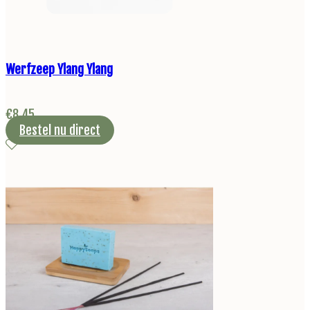
Werfzeep Ylang Ylang
€
8,45
Bestel nu direct