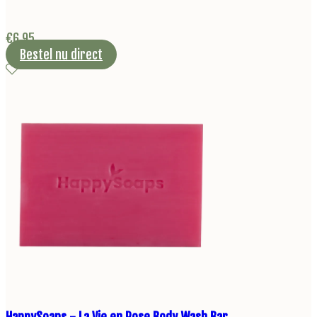
€
6,95
Bestel nu direct
HappySoaps - La Vie en Rose Body Wash Bar