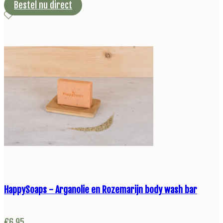
Bestel nu direct
HappySoaps - Arganolie en Rozemarijn body wash bar
€
6,95