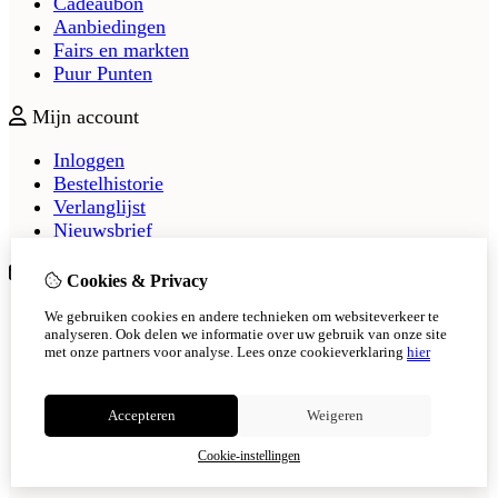
Cadeaubon
Aanbiedingen
Fairs en markten
Puur Punten
Mijn account
Inloggen
Bestelhistorie
Verlanglijst
Nieuwsbrief
Klantenservice
Cookies & Privacy
Contact
We gebruiken cookies en andere technieken om websiteverkeer te
analyseren. Ook delen we informatie over uw gebruik van onze site
Retourneren
met onze partners voor analyse.
Lees onze cookieverklaring
hier
Sitemap
Veelgestelde vragen
Accepteren
Weigeren
Cookie-instellingen