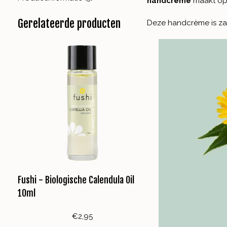
handcrème
maakt op
Gerelateerde producten
Deze handcrème is zac
Fushi - Biologische Calendula Oil
10ml
€2,95