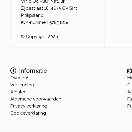
Vin d'Oc Puur Natuur
Zijpestraat 18, 4675 CV Sint
Philipsland
KvK-nummer: 57891818
© Copyright 2026
Informatie
Over ons
M
Verzending
C
Afhalen
A
Algemene voorwaarden
Fa
Privacy verklaring
Pu
Cookieverklaring