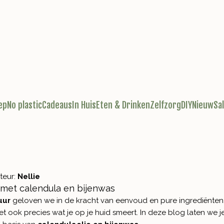
ep
No plastic
Cadeaus
In Huis
Eten & Drinken
Zelfzorg
DIY
Nieuw
Sa
teur:
Nellie
met calendula en bijenwas
uur
geloven we in de kracht van eenvoud en pure ingrediënten.
 ook precies wat je op je huid smeert. In deze blog laten we j