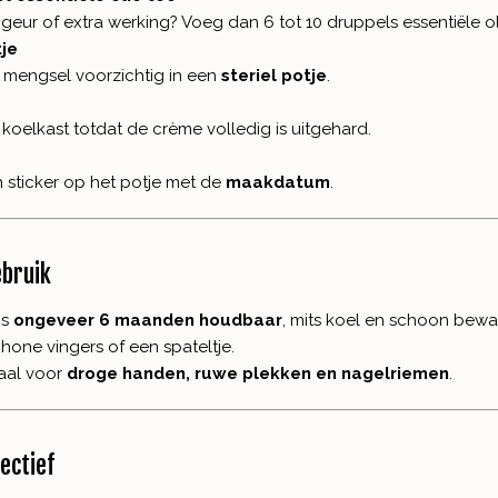
e geur of extra werking? Voeg dan 6 tot 10 druppels essentiële 
tje
mengsel voorzichtig in een
steriel potje
.
 koelkast totdat de crème volledig is uitgehard.
 sticker op het potje met de
maakdatum
.
bruik
is
ongeveer 6 maanden houdbaar
, mits koel en schoon bewa
chone vingers of een spateltje.
aal voor
droge handen, ruwe plekken en nagelriemen
.
ectief