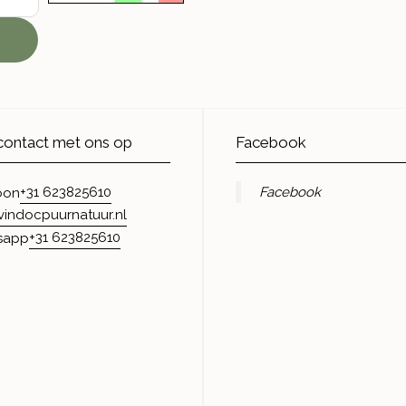
ontact met ons op
Facebook
+31 623825610
Facebook
oon
vindocpuurnatuur.nl
+31 623825610
sapp