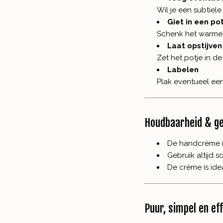
Wil je een subtiel
Giet in een po
Schenk het warme 
Laat opstijven
Zet het potje in de
Labelen
Plak eventueel een
Houdbaarheid & ge
De handcrème 
Gebruik altijd s
De crème is ide
Puur, simpel en eff