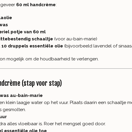
ngeveer
60 ml handcrème
:
laolie
nwas
eriel potje van 60 ml
ittebestendig schaaltje
(voor au-bain-marie)
t 10 druppels essentiële olie
(bijvoorbeeld lavendel of sinaa
n mogelijk om de houdbaarheid te verlengen.
ndcrème (stap voor stap)
nwas au-bain-marie
n klein laagje water op het vuur. Plaats daarin een schaaltje m
is gesmolten.
uur
odra alles vloeibaar is. Roer het mengsel goed door.
 essentiële olie toe