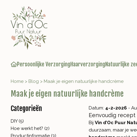
Persoonlijke Verzorging
Haarverzorging
Natuurlijke ze
Home
>
Blog
>
Maak je eigen natuurlijke handcrème
Maak je eigen natuurlijke handcrème
Categorieën
Datum:
4-2-2026
- Au
Eenvoudig recept 
DIY (5)
Bij
Vin d’Oc Puur Nat
Hoe werkt het? (2)
duurzaam, maar je weet
Productinformatie (3)