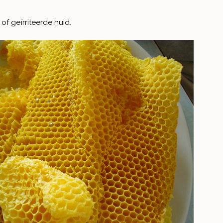
f geïrriteerde huid.