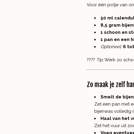
Voor één potje van o
50 ml calendu
8,5 gram bije
1 schoon en st
1 pan en een h
Optioneel:
6 to
????
Tip:
Werk zo schoo
Zo maak je zelf ha
Smelt de bije
Zet een pan met ee
bijenwas volledig 
Haal van het v
Zet het vuur uit z
Voeg eventueel