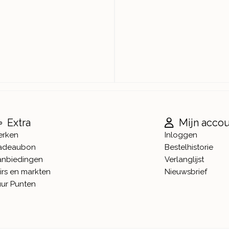
Extra
Mijn acco
erken
Inloggen
adeaubon
Bestelhistorie
anbiedingen
Verlanglijst
irs en markten
Nieuwsbrief
ur Punten