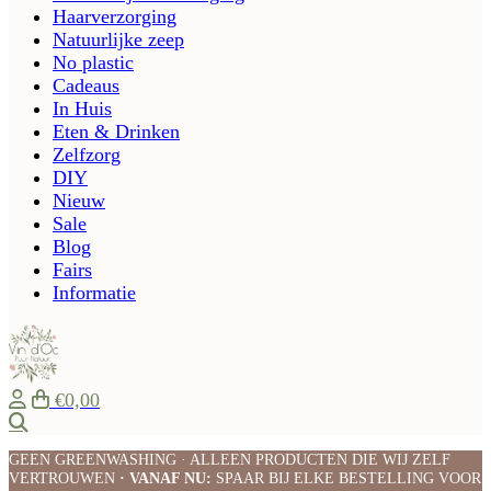
Haarverzorging
Natuurlijke zeep
No plastic
Cadeaus
In Huis
Eten & Drinken
Zelfzorg
DIY
Nieuw
Sale
Blog
Fairs
Informatie
€0,00
Zoeken
GEEN GREENWASHING · ALLEEN PRODUCTEN DIE WIJ ZELF
VERTROUWEN
· VANAF NU:
SPAAR BIJ ELKE BESTELLING VOOR