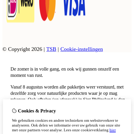
© Copyright 2026
|
TSB
|
Cookie-instellingen
De zomer is in volle gang, en ook wij gunnen onszelf een
moment van rust.
Vanaf 8 augustus worden alle pakketjes weer verstuurd, met
dezelfde zorg voor natuurlijke producten waar je op mag
rekenen. Ook afhalen (op afspraak) in Sint Philipsland is dan
weer mogelijk.
Cookies & Privacy
Vanaf 17 augustus zijn alle afhaalpunten (Tholen en
We gebruiken cookies en andere technieken om websiteverkeer te
Scherpenisse) weer geopend.
analyseren. Ook delen we informatie over uw gebruik van onze site
met onze partners voor analyse.
Lees onze cookieverklaring
hier