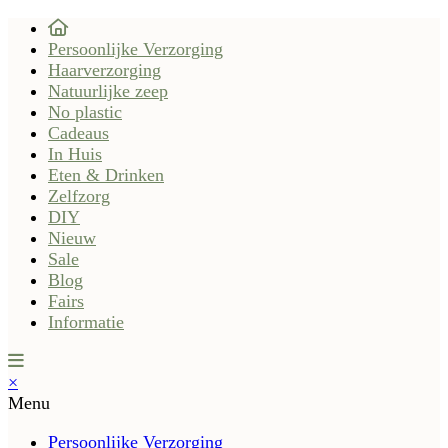
Persoonlijke Verzorging
Haarverzorging
Natuurlijke zeep
No plastic
Cadeaus
In Huis
Eten & Drinken
Zelfzorg
DIY
Nieuw
Sale
Blog
Fairs
Informatie
×
Menu
Persoonlijke Verzorging