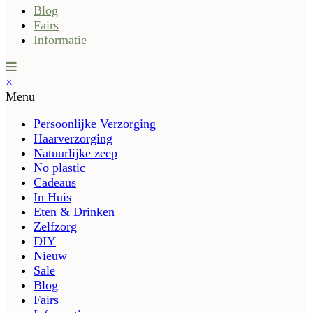
Blog
Fairs
Informatie
×
Menu
Persoonlijke Verzorging
Haarverzorging
Natuurlijke zeep
No plastic
Cadeaus
In Huis
Eten & Drinken
Zelfzorg
DIY
Nieuw
Sale
Blog
Fairs