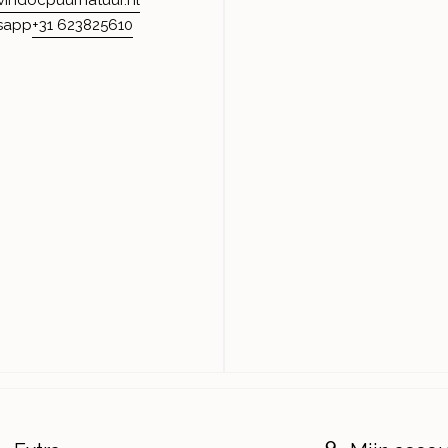
+31 623825610
sapp