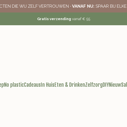
CTEN DIE WIJ ZELF VERTROUWEN
· VANAF NU:
SPAAR BIJ ELK
Gratis verzending
vanaf € 55
ep
No plastic
Cadeaus
In Huis
Eten & Drinken
Zelfzorg
DIY
Nieuw
Sa