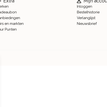
Extra
Mijn acco
erken
Inloggen
adeaubon
Bestelhistorie
anbiedingen
Verlanglijst
irs en markten
Nieuwsbrief
ur Punten