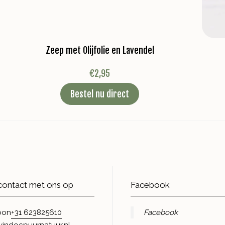
Zeep met Olijfolie en Lavendel
€
2,95
Bestel nu direct
ontact met ons op
Facebook
+31 623825610
Facebook
oon
vindocpuurnatuur.nl