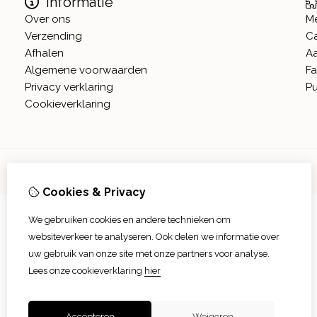
Informatie
Over ons
M
Verzending
C
Afhalen
A
Algemene voorwaarden
Fa
Privacy verklaring
Pu
Cookieverklaring
Cookies & Privacy
Vanaf 17 augustus zijn onze afhaalpunten in Tholen en
We gebruiken cookies en andere technieken om
Scherpenisse weer geopend.
websiteverkeer te analyseren. Ook delen we informatie over
In Sint Philipsland kan er op afsppraak afgehaals
uw gebruik van onze site met onze partners voor analyse.
worden,
Lees onze cookieverklaring
hier
Niet meer tonen
Accepteren
Weigeren