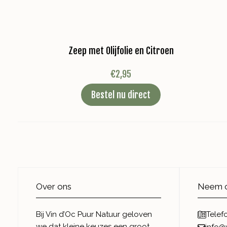
Zeep met Olijfolie en Citroen
€
2,95
Bestel nu direct
Over ons
Neem c
Bij Vin d’Oc Puur Natuur geloven
Telef
we dat kleine keuzes een groot
info@