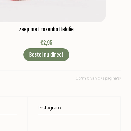
zeep met rozenbottelolie
€
2,95
Bestel nu direct
1 t/m 6 van 6 (1 pagina's)
Instagram