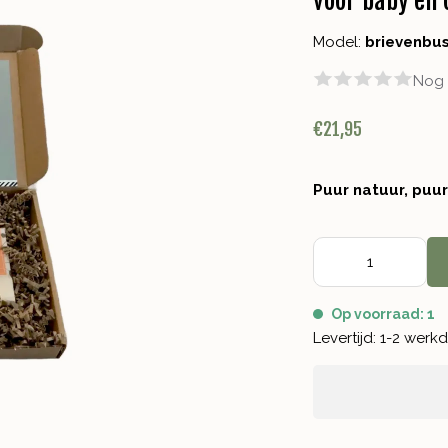
voor baby en 
Model:
brievenbu
Nog 
€21,95
Puur natuur, puu
Op voorraad: 1
Levertijd: 1-2 wer