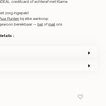
iDEAL, creditcard of achteraf met Klarna
met zorg ingepakt
Puur Punten
bij elke aankoop
n gewoon bereikbaar —
bel
of
mail
ons
details ↓