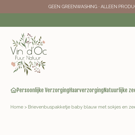
GEEN GREENWASHING · ALLEEN PRODU
Persoonlijke Verzorging
Haarverzorging
Natuurlijke ze
Home
>
Brievenbuspakketje baby blauw met sokjes en ze