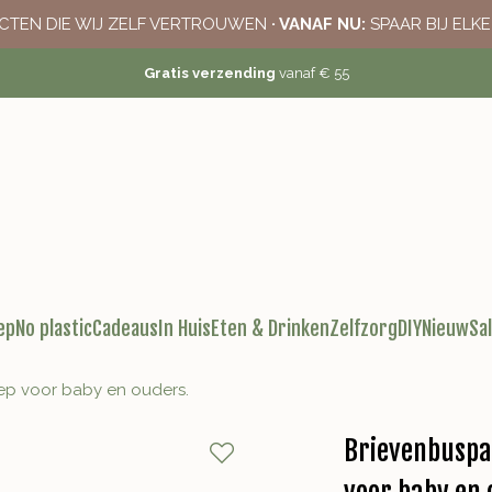
CTEN DIE WIJ ZELF VERTROUWEN
· VANAF NU:
SPAAR BIJ ELK
Gratis verzending
vanaf € 55
ep
No plastic
Cadeaus
In Huis
Eten & Drinken
Zelfzorg
DIY
Nieuw
Sa
ep voor baby en ouders.
Brievenbuspa