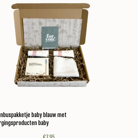
enbuspakketje baby blauw met
rgingsproducten baby
€
7,95