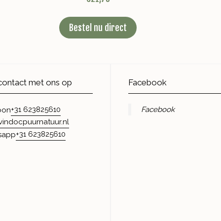
Bestel nu direct
ontact met ons op
Facebook
+31 623825610
Facebook
oon
vindocpuurnatuur.nl
+31 623825610
sapp