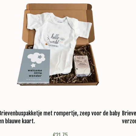
Brievenbuspakketje met rompertje, zeep voor de baby
Briev
en blauwe kaart.
verzo
€
21,75