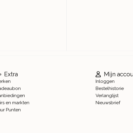
Extra
Mijn acco
erken
Inloggen
adeaubon
Bestelhistorie
anbiedingen
Verlanglijst
irs en markten
Nieuwsbrief
ur Punten