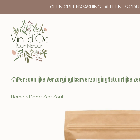
GEEN GREENWASHING · ALLEEN PRODU
Persoonlijke Verzorging
Haarverzorging
Natuurlijke ze
Home
>
Dode Zee Zout