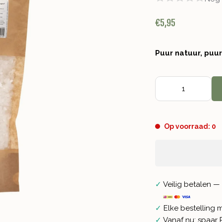
€5,95
Puur natuur, puu
Op voorraad: 0
✓
Veilig betalen — 
✓
Elke bestelling 
✓
Vanaf nu: spaar