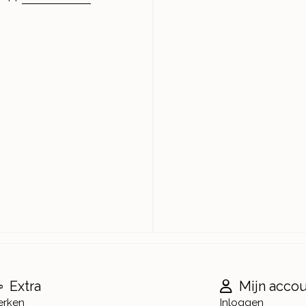
Extra
Mijn acco
erken
Inloggen