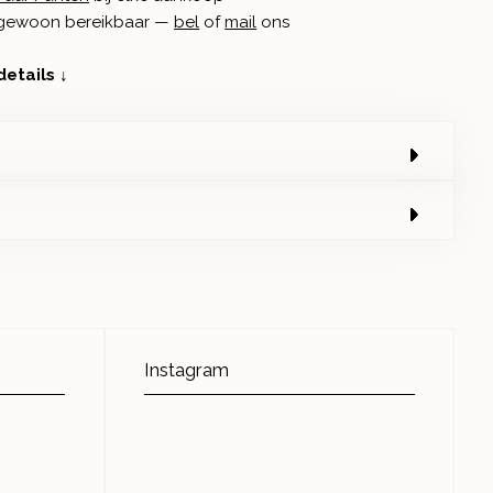
n gewoon bereikbaar —
bel
of
mail
ons
details ↓
Instagram