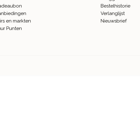
adeaubon
Bestelhistorie
anbiedingen
Verlanglijst
irs en markten
Nieuwsbrief
ur Punten