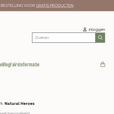
E BESTELLING VOOR
GRATIS PRODUCTEN
inloggen
Zoeken
le
Blog
Fairs
Informatie
t
rk:
Natural Heroes
niet beoordeeld