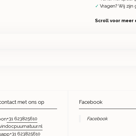
✓
Vragen? Wij zij
Scroll voor meer 
ontact met ons op
Facebook
+31 623825610
Facebook
oon
vindocpuurnatuur.nl
+31 623825610
sapp