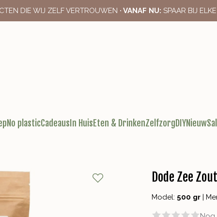
CTEN DIE WIJ ZELF VERTROUWEN
· VANAF NU:
SPAAR BIJ ELK
ep
No plastic
Cadeaus
In Huis
Eten & Drinken
Zelfzorg
DIY
Nieuw
Sa
Dode Zee Zou
Model:
500 gr
|
Me
Nog 