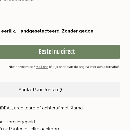
r eerlijk. Handgeselecteerd. Zonder gedoe.
Bestel nu direct
Niet op voorraad?
Mail ons
of kijk onderaan de pagina voor een alternatief.
Aantal Puur Punten:
7
iDEAL, creditcard of achteraf met Klarna
met zorg ingepakt
Puur Punten
bij elke aankoop