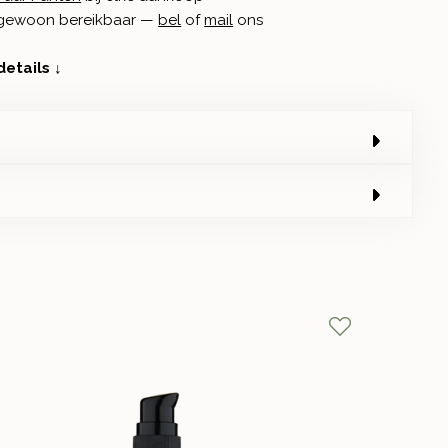
n gewoon bereikbaar —
bel
of
mail
ons
details ↓