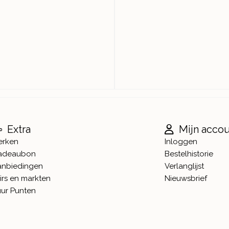
Extra
Mijn acco
erken
Inloggen
adeaubon
Bestelhistorie
anbiedingen
Verlanglijst
irs en markten
Nieuwsbrief
ur Punten