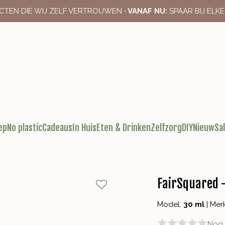
CTEN DIE WIJ ZELF VERTROUWEN
· VANAF NU:
SPAAR BIJ ELK
ep
No plastic
Cadeaus
In Huis
Eten & Drinken
Zelfzorg
DIY
Nieuw
Sa
FairSquared -
Model:
30 ml
|
Mer
Nog 