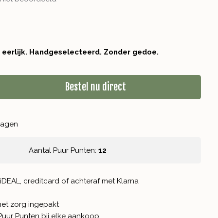
r eerlijk. Handgeselecteerd. Zonder gedoe.
Bestel nu direct
kdagen
Aantal Puur Punten:
12
iDEAL, creditcard of achteraf met Klarna
met zorg ingepakt
Puur Punten
bij elke aankoop