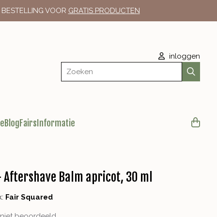
E BESTELLING VOOR
GRATIS PRODUCTEN
inloggen
Zoeken
le
Blog
Fairs
Informatie
 Aftershave Balm apricot, 30 ml
k:
Fair Squared
niet beoordeeld