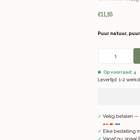
€11,95
Puur natuur, puu
Op voorraad: 4
Levertijd: 1-2 wer
✓
Veilig betalen — 
✓
Elke bestelling 
✓
Vanaf nu: spaar