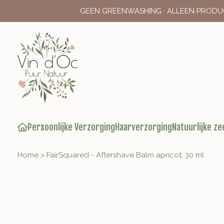
GEEN GREENWASHING · ALLEEN PRODU
Persoonlijke Verzorging
Haarverzorging
Natuurlijke ze
Home
>
FairSquared - Aftershave Balm apricot, 30 ml