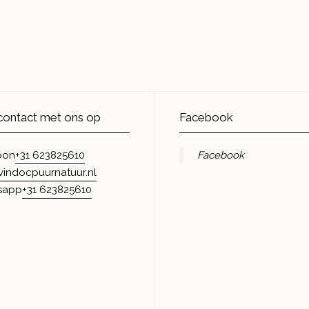
ontact met ons op
Facebook
+31 623825610
Facebook
oon
vindocpuurnatuur.nl
+31 623825610
sapp