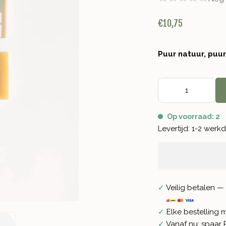
€10,75
Puur natuur, puu
Op voorraad: 2
Levertijd: 1-2 wer
✓
Veilig betalen — 
✓
Elke bestelling 
✓
Vanaf nu: spaar