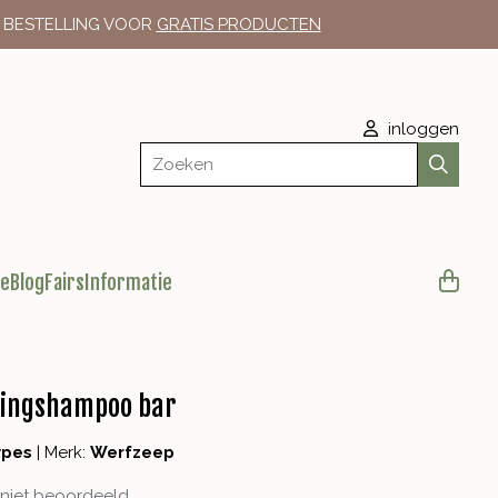
E BESTELLING VOOR
GRATIS PRODUCTEN
inloggen
Zoeken
le
Blog
Fairs
Informatie
ningshampoo bar
ypes
|
Merk:
Werfzeep
niet beoordeeld