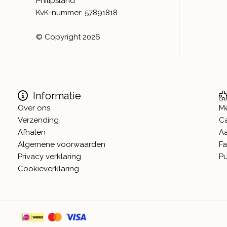
Philipsland
KvK-nummer: 57891818
© Copyright 2026
Informatie
Over ons
M
Verzending
C
Afhalen
A
Algemene voorwaarden
Fa
Privacy verklaring
Pu
Cookieverklaring