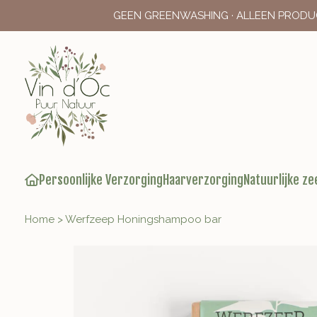
GEEN GREENWASHING · ALLEEN PRODU
Persoonlijke Verzorging
Haarverzorging
Natuurlijke ze
Home
>
Werfzeep Honingshampoo bar