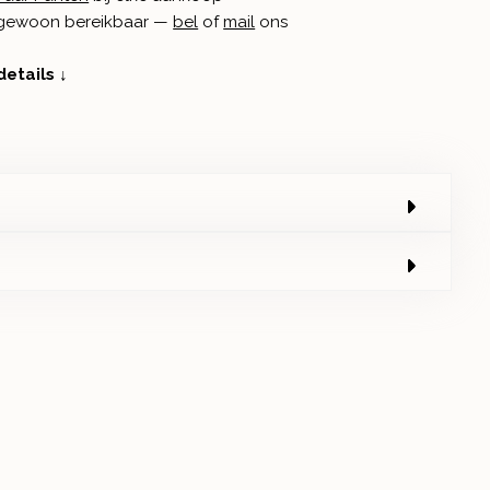
n gewoon bereikbaar —
bel
of
mail
ons
details ↓