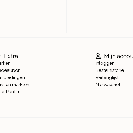
Extra
Mijn acco
erken
Inloggen
adeaubon
Bestelhistorie
anbiedingen
Verlanglijst
irs en markten
Nieuwsbrief
ur Punten