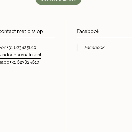
ontact met ons op
Facebook
+31 623825610
Facebook
oon
vindocpuurnatuur.nl
+31 623825610
sapp