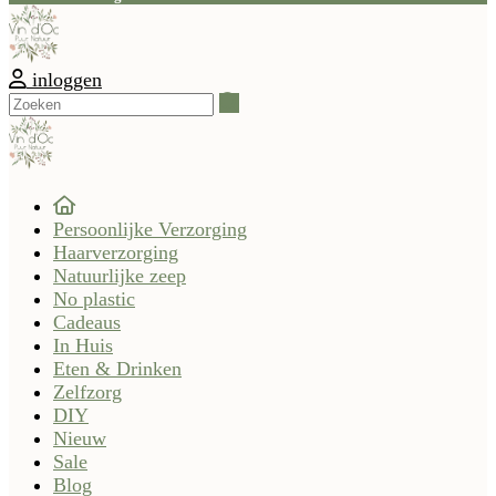
inloggen
Zoeken
Persoonlijke Verzorging
Haarverzorging
Natuurlijke zeep
No plastic
Cadeaus
In Huis
Eten & Drinken
Zelfzorg
DIY
Nieuw
Sale
Blog