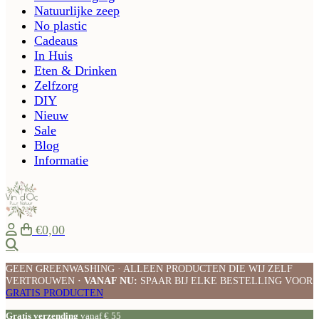
Natuurlijke zeep
No plastic
Cadeaus
In Huis
Eten & Drinken
Zelfzorg
DIY
Nieuw
Sale
Blog
Informatie
€0,00
Zoeken
GEEN GREENWASHING · ALLEEN PRODUCTEN DIE WIJ ZELF
VERTROUWEN
· VANAF NU:
SPAAR BIJ ELKE BESTELLING VOOR
GRATIS PRODUCTEN
Gratis verzending
vanaf € 55