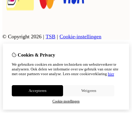
© Copyright 2026
|
TSB
|
Cookie-instellingen
Cookies & Privacy
Vanaf 17 augustus zijn onze afhaalpunten in Tholen en
Scherpenisse weer geopend.
We gebruiken cookies en andere technieken om websiteverkeer te
In Sint Philipsland kan er op afsppraak afgehaald worden.
analyseren. Ook delen we informatie over uw gebruik van onze site
met onze partners voor analyse.
Lees onze cookieverklaring
hier
Niet meer tonen
Accepteren
Weigeren
OK
Cookie-instellingen