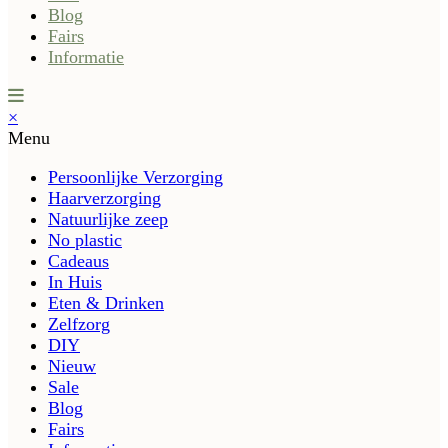
Blog
Fairs
Informatie
×
Menu
Persoonlijke Verzorging
Haarverzorging
Natuurlijke zeep
No plastic
Cadeaus
In Huis
Eten & Drinken
Zelfzorg
DIY
Nieuw
Sale
Blog
Fairs