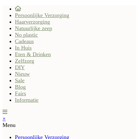
Persoonlijke Verzorging
Haarverzorging
Natuurlijke zeep
No plastic
Cadeaus
In Huis
Eten & Drinken
Zelfzorg
DIY
Nieuw
Sale
Blog
Fairs
Informatie
×
Menu
Persoonlijke Verzorging