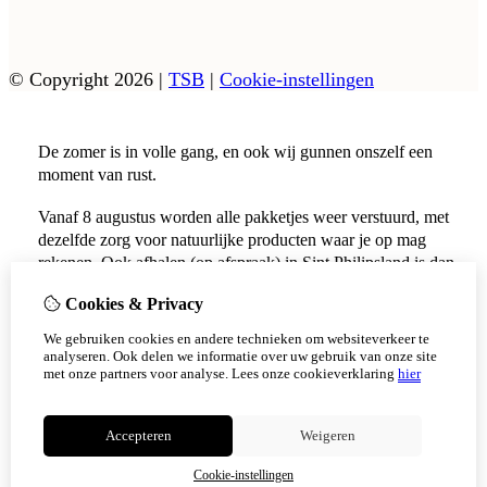
© Copyright 2026
|
TSB
|
Cookie-instellingen
De zomer is in volle gang, en ook wij gunnen onszelf een
moment van rust.
Vanaf 8 augustus worden alle pakketjes weer verstuurd, met
dezelfde zorg voor natuurlijke producten waar je op mag
rekenen. Ook afhalen (op afspraak) in Sint Philipsland is dan
weer mogelijk.
Cookies & Privacy
Vanaf 17 augustus zijn alle afhaalpunten (Tholen en
We gebruiken cookies en andere technieken om websiteverkeer te
Scherpenisse) weer geopend.
analyseren. Ook delen we informatie over uw gebruik van onze site
met onze partners voor analyse.
Lees onze cookieverklaring
hier
Niet meer tonen
Accepteren
Weigeren
OK
Cookie-instellingen