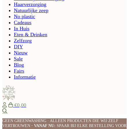
Haarverzorging
Natuurlijke zeep
No plastic
Cadeaus
In Huis
Eten & Drinken
Zelfzorg
DIY
Nieuw
Sale
Blog
Fairs
Informatie
€0,00
Zoeken
GEEN GREENWASHING · ALLEEN PRODUCTEN DIE WIJ ZELF
VERTROUWEN
· VANAF NU:
SPAAR BIJ ELKE BESTELLING VOOR