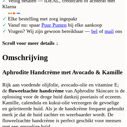
✓
Veilig betalen — iDEAL, creditcard of achteraf met
Klarna
✓
Elke bestelling met zorg ingepakt
✓
Vanaf nu: spaar
Puur Punten
bij elke aankoop
✓
Vragen? Wij zijn gewoon bereikbaar —
bel
of
mail
ons
Scroll voor meer details ↓
Omschrijving
Aphrodite Handcrème met Avocado & Kamille
Rijk aan voedende olijfolie, avocado-olie en vitamine E;
de
fluweelzachte handcrème
van Aphrodite Skincare is de
oplossing voor de droge huid dankzij psoriasis of eczeem.
Kamille, calendula en kukui-olie verzorgen de gevoelige
en geïrriteerde huid. Als je de handcrème frequent gebruikt
merk je dat de huid zachter en weerbaarder wordt. De
fluweelzachte handcrème is perfect geschikt voor mensen
met een gevoelige huid.