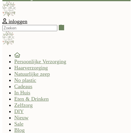
inloggen
Zoeken
Persoonlijke Verzorging
Haarverzorging
Natuurlijke zeep
No plastic
Cadeaus
In Huis
Eten & Drinken
Zelfzorg
DIY
Nieuw
Sale
Blog