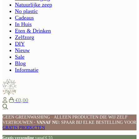
Natuurlijke zeep
No plastic
Cadeaus
In Huis
Eten & Drinken
Zelfzorg
DIY
Nieuw
Sale
Blog
Informatie
€0,00
Zoeken
GEEN GREENWASHING · ALLEEN PRODUCTEN DIE WIJ ZELF
VERTROUWEN
· VANAF NU:
SPAAR BIJ ELKE BESTELLING VOOR
GRATIS PRODUCTEN
Gratis verzending
vanaf € 55