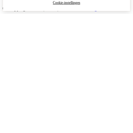
Cookie-instellingen
© Copyright 2026
|
TSB
|
Cookie-instellingen