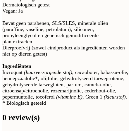
Dermatologisch getest
Vegan: Ja
Bevat geen parabenen, SLS/SLES, minerale oliën
(paraffine, vaseline, petrolatum), siliconen,
propyleenglycol en genetisch gemodificeerde
plantextracten.
Dierproefvrij (zowel eindproduct als ingrediënten worden
niet op dieren getest)
Ingrediënten
Incroquat
(haarverzorgende stof)
, cacaoboter, babassu-olie,
hennepzaadolie*, olijfolie, gehydrolyseerd tarweproteïne,
gehydrolyseerde tarwegluten, parfum, camelia-olie,
citroensap/citroenolie, rozemarijnolie, cederhout-olie,
pepermuntolie, tocoferol
(vitamine E)
, Green 1
(kleurstof)
.
* Biologisch geteeld
0 review(s)