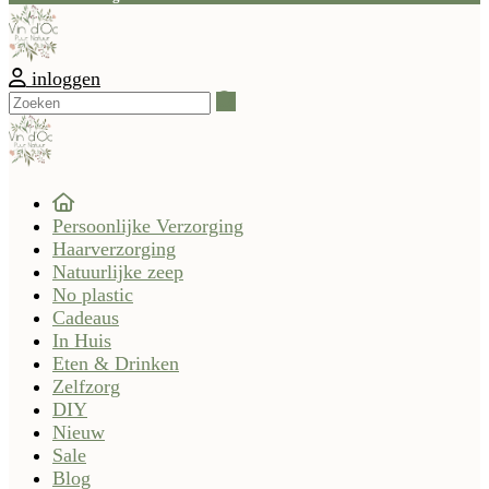
inloggen
Zoeken
Persoonlijke Verzorging
Haarverzorging
Natuurlijke zeep
No plastic
Cadeaus
In Huis
Eten & Drinken
Zelfzorg
DIY
Nieuw
Sale
Blog