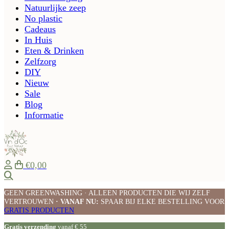
Natuurlijke zeep
No plastic
Cadeaus
In Huis
Eten & Drinken
Zelfzorg
DIY
Nieuw
Sale
Blog
Informatie
€0,00
Zoeken
GEEN GREENWASHING · ALLEEN PRODUCTEN DIE WIJ ZELF
VERTROUWEN
· VANAF NU:
SPAAR BIJ ELKE BESTELLING VOOR
GRATIS PRODUCTEN
Gratis verzending
vanaf € 55