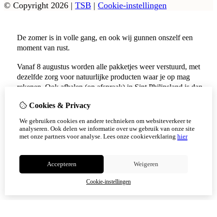
© Copyright 2026
|
TSB
|
Cookie-instellingen
De zomer is in volle gang, en ook wij gunnen onszelf een
moment van rust.
Vanaf 8 augustus worden alle pakketjes weer verstuurd, met
dezelfde zorg voor natuurlijke producten waar je op mag
rekenen. Ook afhalen (op afspraak) in Sint Philipsland is dan
weer mogelijk.
Cookies & Privacy
Vanaf 17 augustus zijn alle afhaalpunten (Tholen en
We gebruiken cookies en andere technieken om websiteverkeer te
Scherpenisse) weer geopend.
analyseren. Ook delen we informatie over uw gebruik van onze site
met onze partners voor analyse.
Lees onze cookieverklaring
hier
Niet meer tonen
Accepteren
Weigeren
OK
Cookie-instellingen