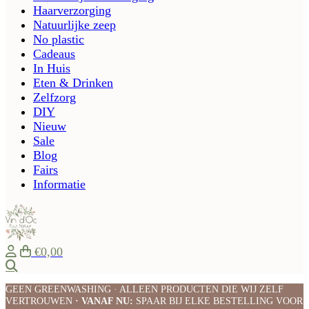
Haarverzorging
Natuurlijke zeep
No plastic
Cadeaus
In Huis
Eten & Drinken
Zelfzorg
DIY
Nieuw
Sale
Blog
Fairs
Informatie
€0,00
Zoeken
GEEN GREENWASHING · ALLEEN PRODUCTEN DIE WIJ ZELF
VERTROUWEN
· VANAF NU:
SPAAR BIJ ELKE BESTELLING VOOR