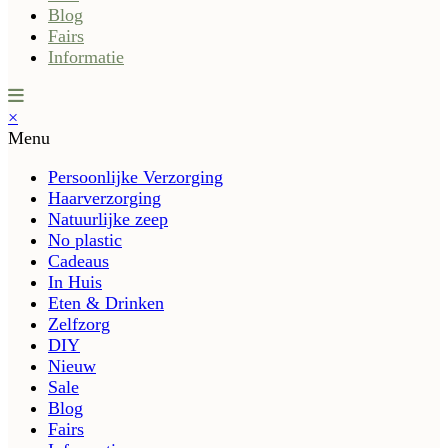
Blog
Fairs
Informatie
×
Menu
Persoonlijke Verzorging
Haarverzorging
Natuurlijke zeep
No plastic
Cadeaus
In Huis
Eten & Drinken
Zelfzorg
DIY
Nieuw
Sale
Blog
Fairs