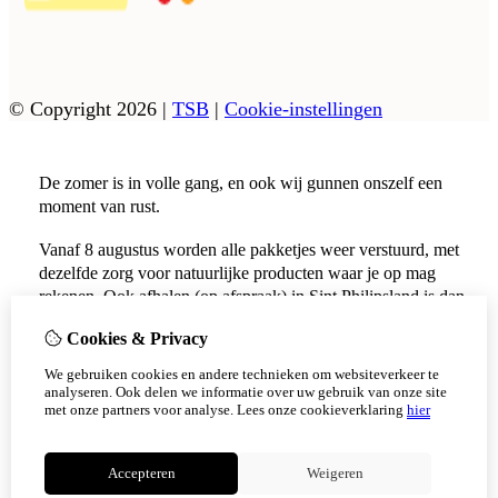
© Copyright 2026
|
TSB
|
Cookie-instellingen
De zomer is in volle gang, en ook wij gunnen onszelf een
moment van rust.
Vanaf 8 augustus worden alle pakketjes weer verstuurd, met
dezelfde zorg voor natuurlijke producten waar je op mag
rekenen. Ook afhalen (op afspraak) in Sint Philipsland is dan
weer mogelijk.
Cookies & Privacy
Vanaf 17 augustus zijn alle afhaalpunten (Tholen en
We gebruiken cookies en andere technieken om websiteverkeer te
Scherpenisse) weer geopend.
analyseren. Ook delen we informatie over uw gebruik van onze site
met onze partners voor analyse.
Lees onze cookieverklaring
hier
Niet meer tonen
Accepteren
Weigeren
OK