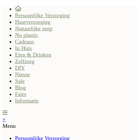
Persoonlijke Verzorging
Haarverzorging
Natuurlijke zeep
No plastic
Cadeaus
In Huis
Eten & Drinken
Zelfzorg
DIY
Nieuw
Sale
Blog
Fairs
Informatie
×
Menu
Persoonlijke Verzorging