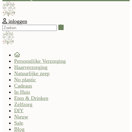
inloggen
Zoeken
Persoonlijke Verzorging
Haarverzorging
Natuurlijke zeep
No plastic
Cadeaus
In Huis
Eten & Drinken
Zelfzorg
DIY
Nieuw
Sale
Blog