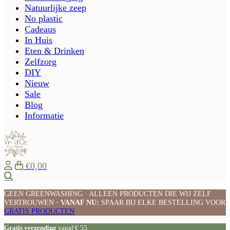
Natuurlijke zeep
No plastic
Cadeaus
In Huis
Eten & Drinken
Zelfzorg
DIY
Nieuw
Sale
Blog
Informatie
€0,00
Zoeken
GEEN GREENWASHING · ALLEEN PRODUCTEN DIE WIJ ZELF
VERTROUWEN
· VANAF NU:
SPAAR BIJ ELKE BESTELLING VOOR
GRATIS PRODUCTEN
Gratis verzending
vanaf € 55