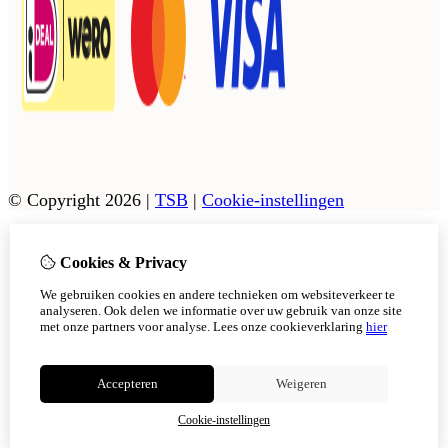
© Copyright 2026
|
TSB
|
Cookie-instellingen
Cookies & Privacy
Vanaf 17 augustus zijn onze afhaalpunten in Tholen en
Scherpenisse weer geopend.
We gebruiken cookies en andere technieken om websiteverkeer te
In Sint Philipsland kan er op afsppraak afgehaals worden,
analyseren. Ook delen we informatie over uw gebruik van onze site
met onze partners voor analyse.
Lees onze cookieverklaring
hier
Niet meer tonen
Accepteren
Weigeren
OK
Cookie-instellingen