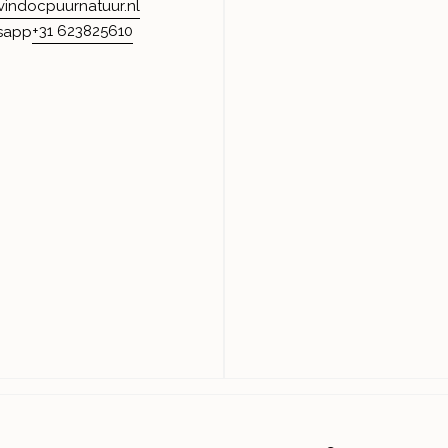
vindocpuurnatuur.nl
+31 623825610
sapp