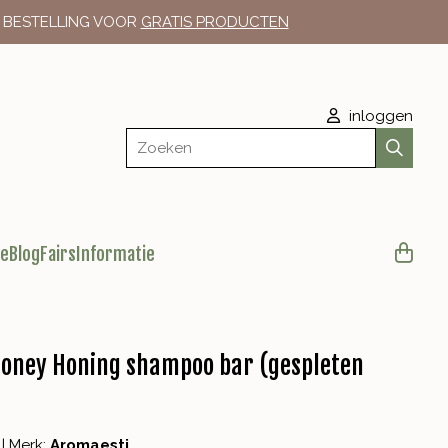
E BESTELLING VOOR
GRATIS PRODUCTEN
inloggen
Zoeken
le
Blog
Fairs
Informatie
Honey Honing shampoo bar (gespleten
|
Merk:
Aromaesti