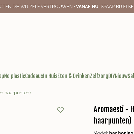
CTEN DIE WIJ ZELF VERTROUWEN
· VANAF NU:
SPAAR BIJ ELK
ep
No plastic
Cadeaus
In Huis
Eten & Drinken
Zelfzorg
DIY
Nieuw
Sa
en haarpunten)
Aromaesti - 
haarpunten)
Model:
bar honing