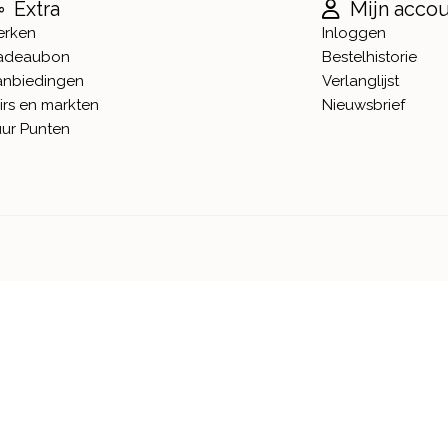
Extra
Mijn acco
erken
Inloggen
adeaubon
Bestelhistorie
anbiedingen
Verlanglijst
irs en markten
Nieuwsbrief
ur Punten