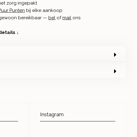
met zorg ingepakt
Puur Punten
bij elke aankoop
n gewoon bereikbaar —
bel
of
mail
ons
details ↓
Instagram