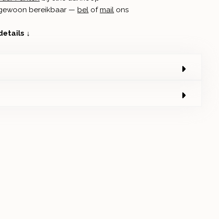
n gewoon bereikbaar —
bel
of
mail
ons
details ↓