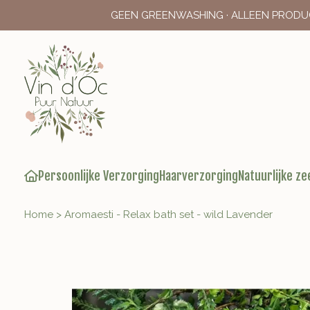
GEEN GREENWASHING · ALLEEN PRODU
Persoonlijke Verzorging
Haarverzorging
Natuurlijke ze
Home
>
Aromaesti - Relax bath set - wild Lavender