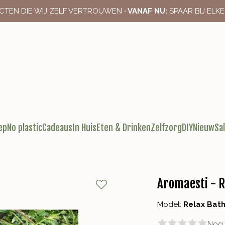
CTEN DIE WIJ ZELF VERTROUWEN
· VANAF NU:
SPAAR BIJ ELK
ep
No plastic
Cadeaus
In Huis
Eten & Drinken
Zelfzorg
DIY
Nieuw
Sa
Aromaesti - R
Model:
Relax Bath
Nog 