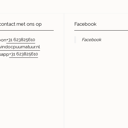
ontact met ons op
Facebook
+31 623825610
Facebook
oon
vindocpuurnatuur.nl
+31 623825610
sapp