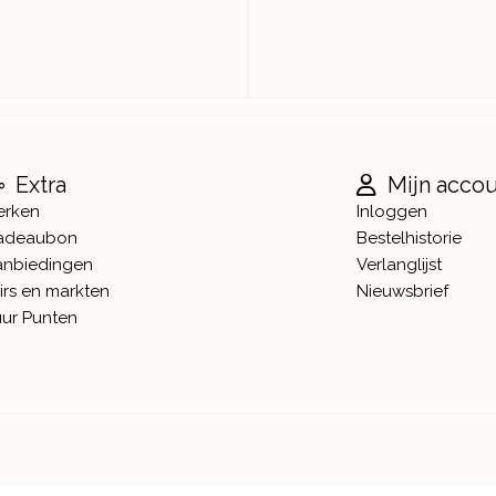
Extra
Mijn acco
erken
Inloggen
adeaubon
Bestelhistorie
anbiedingen
Verlanglijst
irs en markten
Nieuwsbrief
ur Punten