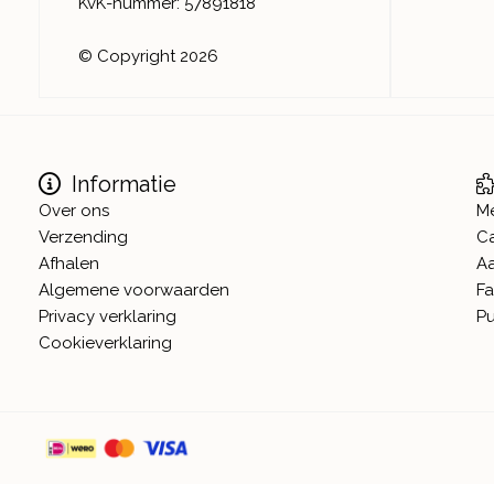
KvK-nummer: 57891818
© Copyright 2026
Informatie
Over ons
M
Verzending
C
Afhalen
A
Algemene voorwaarden
Fa
Privacy verklaring
Pu
Cookieverklaring