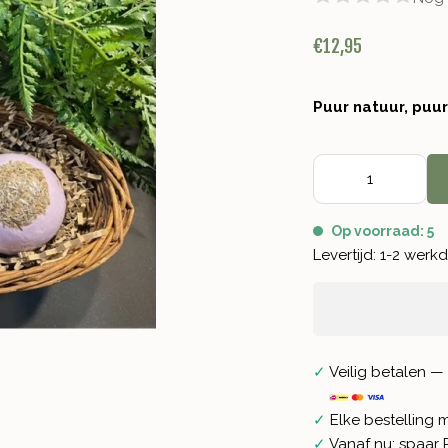
€12,95
Puur natuur, puu
Op voorraad: 5
Levertijd: 1-2 wer
✓
Veilig betalen — 
✓
Elke bestelling 
✓
Vanaf nu: spaar