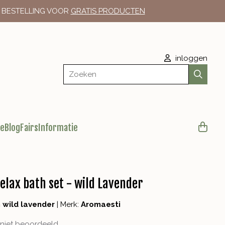
E BESTELLING VOOR
GRATIS PRODUCTEN
inloggen
Zoeken
le
Blog
Fairs
Informatie
elax bath set - wild Lavender
 wild lavender
|
Merk:
Aromaesti
niet beoordeeld