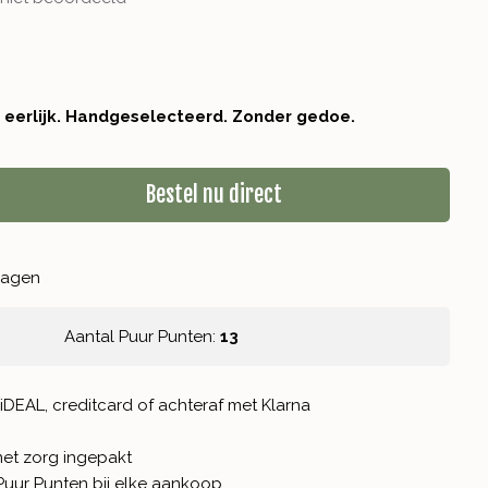
r eerlijk. Handgeselecteerd. Zonder gedoe.
Bestel nu direct
kdagen
Aantal Puur Punten:
13
iDEAL, creditcard of achteraf met Klarna
met zorg ingepakt
Puur Punten
bij elke aankoop