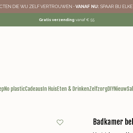
CTEN DIE WIJ ZELF VERTROUWEN
· VANAF NU:
SPAAR BIJ ELK
Gratis verzending
vanaf € 55
ep
No plastic
Cadeaus
In Huis
Eten & Drinken
Zelfzorg
DIY
Nieuw
Sa
Badkamer bek