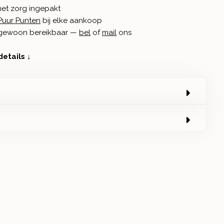
met zorg ingepakt
Puur Punten
bij elke aankoop
n gewoon bereikbaar —
bel
of
mail
ons
details ↓