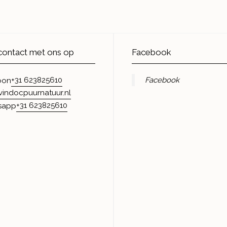
ontact met ons op
Facebook
+31 623825610
Facebook
oon
vindocpuurnatuur.nl
+31 623825610
sapp