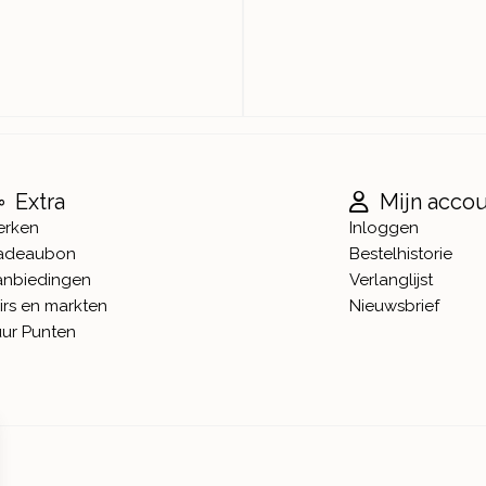
Extra
Mijn acco
erken
Inloggen
adeaubon
Bestelhistorie
anbiedingen
Verlanglijst
irs en markten
Nieuwsbrief
ur Punten