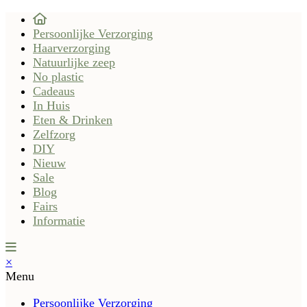
Persoonlijke Verzorging
Haarverzorging
Natuurlijke zeep
No plastic
Cadeaus
In Huis
Eten & Drinken
Zelfzorg
DIY
Nieuw
Sale
Blog
Fairs
Informatie
×
Menu
Persoonlijke Verzorging