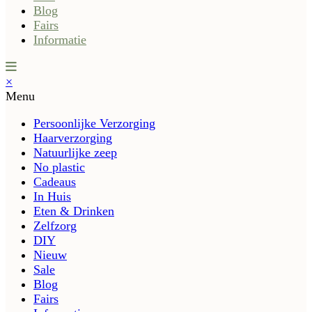
Blog
Fairs
Informatie
×
Menu
Persoonlijke Verzorging
Haarverzorging
Natuurlijke zeep
No plastic
Cadeaus
In Huis
Eten & Drinken
Zelfzorg
DIY
Nieuw
Sale
Blog
Fairs