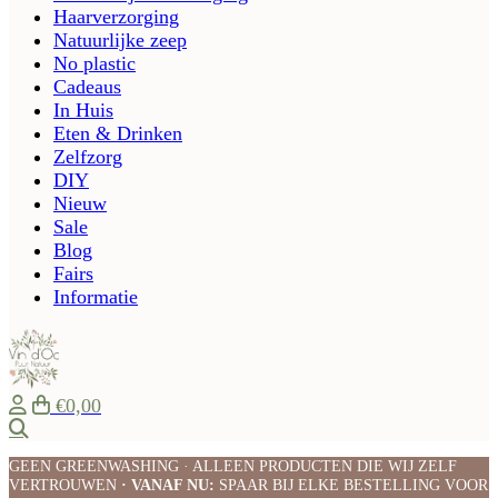
Haarverzorging
Natuurlijke zeep
No plastic
Cadeaus
In Huis
Eten & Drinken
Zelfzorg
DIY
Nieuw
Sale
Blog
Fairs
Informatie
€0,00
Zoeken
GEEN GREENWASHING · ALLEEN PRODUCTEN DIE WIJ ZELF
VERTROUWEN
· VANAF NU:
SPAAR BIJ ELKE BESTELLING VOOR