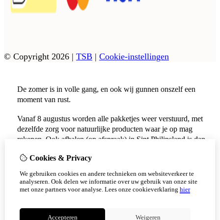
© Copyright 2026
|
TSB
|
Cookie-instellingen
De zomer is in volle gang, en ook wij gunnen onszelf een
moment van rust.
Vanaf 8 augustus worden alle pakketjes weer verstuurd, met
dezelfde zorg voor natuurlijke producten waar je op mag
rekenen. Ook afhalen (op afspraak) in Sint Philipsland is dan
weer mogelijk.
Cookies & Privacy
Vanaf 17 augustus zijn alle afhaalpunten (Tholen en
We gebruiken cookies en andere technieken om websiteverkeer te
Scherpenisse) weer geopend.
analyseren. Ook delen we informatie over uw gebruik van onze site
met onze partners voor analyse.
Lees onze cookieverklaring
hier
Niet meer tonen
Accepteren
Weigeren