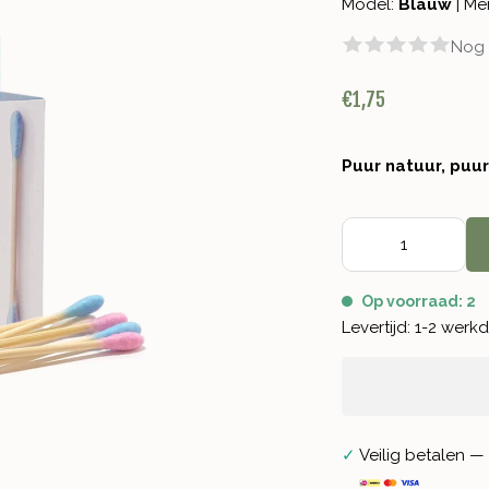
Model:
Blauw
|
Me
Nog 
€1,75
Puur natuur, puu
Op voorraad: 2
Levertijd: 1-2 wer
✓
Veilig betalen — 