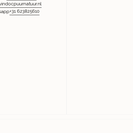
vindocpuurnatuur.nl
+31 623825610
sapp