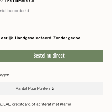
rk:
The Humble Co.
niet beoordeeld
r eerlijk. Handgeselecteerd. Zonder gedoe.
Bestel nu direct
kdagen
Aantal Puur Punten:
2
iDEAL, creditcard of achteraf met Klarna