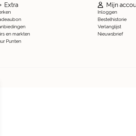
Extra
Mijn acco
erken
Inloggen
adeaubon
Bestelhistorie
anbiedingen
Verlanglijst
irs en markten
Nieuwsbrief
ur Punten