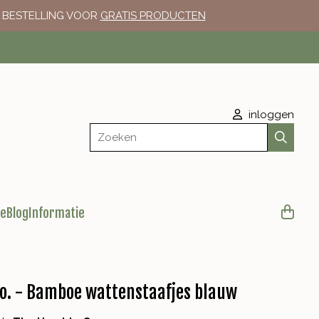
E BESTELLING VOOR
GRATIS PRODUCTEN
inloggen
Zoeken
le
Blog
Informatie
o. - Bamboe wattenstaafjes blauw