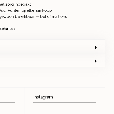
met zorg ingepakt
Puur Punten
bij elke aankoop
n gewoon bereikbaar —
bel
of
mail
ons
details ↓
Instagram