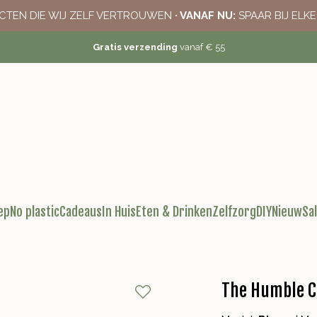
CTEN DIE WIJ ZELF VERTROUWEN
· VANAF NU:
SPAAR BIJ ELK
Gratis verzending
vanaf € 55
ep
No plastic
Cadeaus
In Huis
Eten & Drinken
Zelfzorg
DIY
Nieuw
Sa
The Humble C