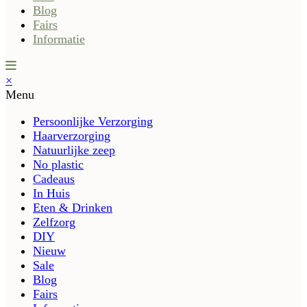
Blog
Fairs
Informatie
×
Menu
Persoonlijke Verzorging
Haarverzorging
Natuurlijke zeep
No plastic
Cadeaus
In Huis
Eten & Drinken
Zelfzorg
DIY
Nieuw
Sale
Blog
Fairs