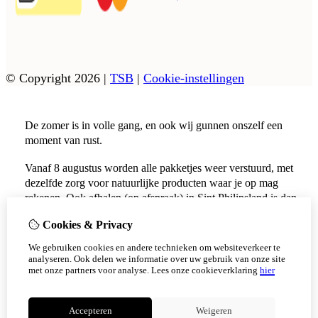
© Copyright 2026
|
TSB
|
Cookie-instellingen
De zomer is in volle gang, en ook wij gunnen onszelf een
moment van rust.
Vanaf 8 augustus worden alle pakketjes weer verstuurd, met
dezelfde zorg voor natuurlijke producten waar je op mag
rekenen. Ook afhalen (op afspraak) in Sint Philipsland is dan
weer mogelijk.
Cookies & Privacy
Vanaf 17 augustus zijn alle afhaalpunten (Tholen en
We gebruiken cookies en andere technieken om websiteverkeer te
Scherpenisse) weer geopend.
analyseren. Ook delen we informatie over uw gebruik van onze site
met onze partners voor analyse.
Lees onze cookieverklaring
hier
Niet meer tonen
Accepteren
Weigeren
OK