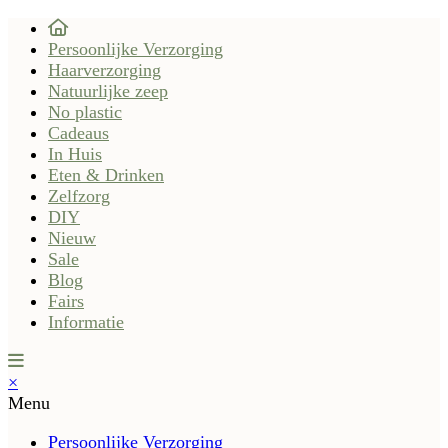
Persoonlijke Verzorging
Haarverzorging
Natuurlijke zeep
No plastic
Cadeaus
In Huis
Eten & Drinken
Zelfzorg
DIY
Nieuw
Sale
Blog
Fairs
Informatie
×
Menu
Persoonlijke Verzorging