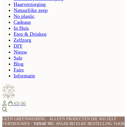
Haarverzorging
Natuurlijke zeep
No plastic
Cadeaus
In Huis
Eten & Drinken
Zelfzorg
DIY
Nieuw
Sale
Blog
Fairs
Informatie
€0,00
Zoeken
GEEN GREENWASHING · ALLEEN PRODUCTEN DIE WIJ ZELF
VERTROUWEN
· VANAF NU:
SPAAR BIJ ELKE BESTELLING VOOR