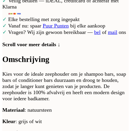
✓
Veilig betalen — iDEAL, creditcard of achteraf met
Klarna
✓
Elke bestelling met zorg ingepakt
✓
Vanaf nu: spaar
Puur Punten
bij elke aankoop
✓
Vragen? Wij zijn gewoon bereikbaar —
bel
of
mail
ons
Scroll voor meer details ↓
Omschrijving
Kies voor de ideale zeephouder om je shampoo bars, soap
bars of conditioner bars duurzaam en droog te houden,
zodat je langer kunt genieten van je producten. De
zeephouder is 100% afvalvrij en heeft een modern design
voor iedere badkamer.
Materiaal
: natuursteen
Kleur
: grijs of wit