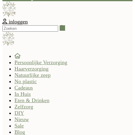
inloggen
Zoeken
Persoonlijke Verzorging
Haarverzorging
Natuurlijke zeep
No plastic
Cadeaus
In Huis
Eten & Drinken
Zelfzorg
DIY
Nieuw
Sale
Blog