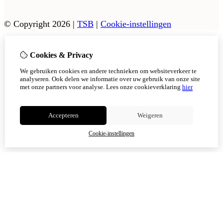
© Copyright 2026
|
TSB
|
Cookie-instellingen
Cookies & Privacy
Vanaf 17 augustus zijn onze afhaalpunten in Tholen en
Scherpenisse weer geopend.
We gebruiken cookies en andere technieken om websiteverkeer te
In Sint Philipsland kan er op afsppraak afgehaald worden.
analyseren. Ook delen we informatie over uw gebruik van onze site
met onze partners voor analyse.
Lees onze cookieverklaring
hier
Niet meer tonen
Accepteren
Weigeren
OK
Cookie-instellingen