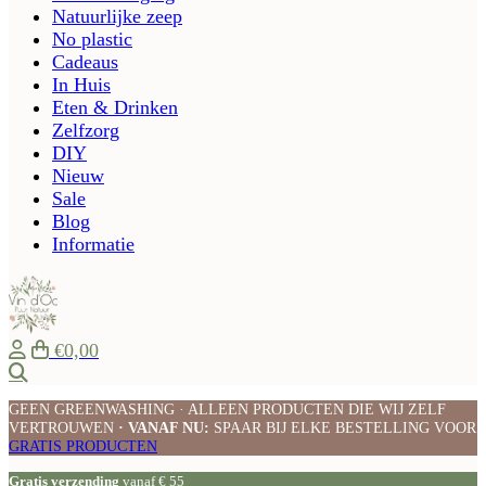
Natuurlijke zeep
No plastic
Cadeaus
In Huis
Eten & Drinken
Zelfzorg
DIY
Nieuw
Sale
Blog
Informatie
€0,00
Zoeken
GEEN GREENWASHING · ALLEEN PRODUCTEN DIE WIJ ZELF
VERTROUWEN
· VANAF NU:
SPAAR BIJ ELKE BESTELLING VOOR
GRATIS PRODUCTEN
Gratis verzending
vanaf € 55