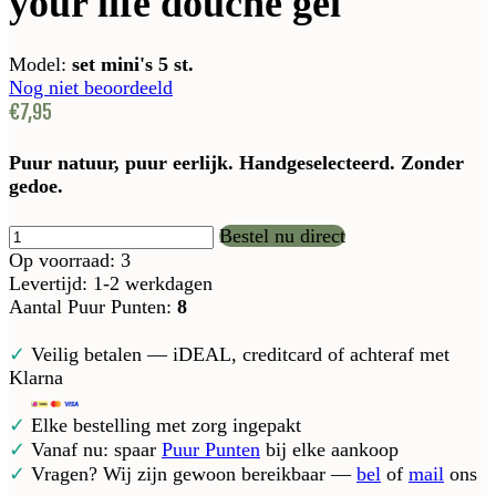
your life douche gel
Model:
set mini's 5 st.
Nog niet beoordeeld
€7,95
Puur natuur, puur eerlijk. Handgeselecteerd. Zonder
gedoe.
Bestel nu direct
Op voorraad: 3
Levertijd: 1-2 werkdagen
Aantal Puur Punten:
8
✓
Veilig betalen — iDEAL, creditcard of achteraf met
Klarna
✓
Elke bestelling met zorg ingepakt
✓
Vanaf nu: spaar
Puur Punten
bij elke aankoop
✓
Vragen? Wij zijn gewoon bereikbaar —
bel
of
mail
ons