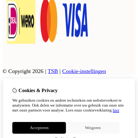
© Copyright 2026
|
TSB
|
Cookie-instellingen
Cookies & Privacy
Vanaf 17 augustus zijn onze afhaalpunten in Tholen en
Scherpenisse weer geopend.
We gebruiken cookies en andere technieken om websiteverkeer te
In Sint Philipsland kan er op afsppraak afgehaals worden,
analyseren. Ook delen we informatie over uw gebruik van onze site
met onze partners voor analyse.
Lees onze cookieverklaring
hier
Niet meer tonen
Accepteren
Weigeren
OK