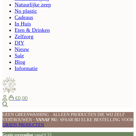
Natuurlijke zeep
No plastic
Cadeaus
In Huis
Eten & Drinken
Zelfzorg
DIY
Nieuw
Sale
Blog
Informatie
€0,00
Zoeken
GEEN GREENWASHING · ALLEEN PRODUCTEN DIE WIJ ZELF
VERTROUWEN
· VANAF NU:
SPAAR BIJ ELKE BESTELLING VOOR
GRATIS PRODUCTEN
Gratis verzending
vanaf € 55