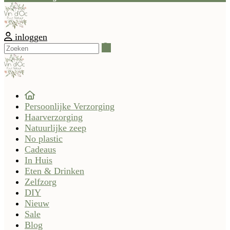
inloggen
Zoeken
Persoonlijke Verzorging
Haarverzorging
Natuurlijke zeep
No plastic
Cadeaus
In Huis
Eten & Drinken
Zelfzorg
DIY
Nieuw
Sale
Blog