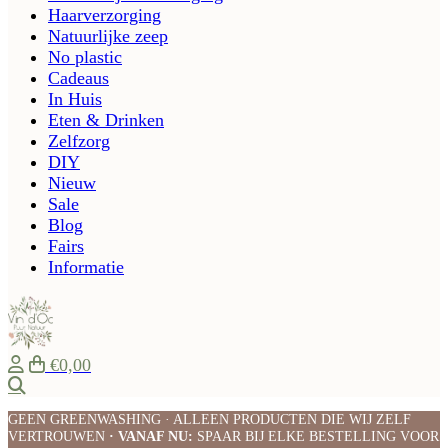
Haarverzorging
Natuurlijke zeep
No plastic
Cadeaus
In Huis
Eten & Drinken
Zelfzorg
DIY
Nieuw
Sale
Blog
Fairs
Informatie
€0,00
Zoeken
GEEN GREENWASHING · ALLEEN PRODUCTEN DIE WIJ ZELF
VERTROUWEN
· VANAF NU:
SPAAR BIJ ELKE BESTELLING VOOR