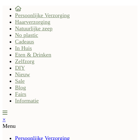
Persoonlijke Verzorging
Haarverzorging
Natuurlijke zeep
No plastic
Cadeaus
In Huis
Eten & Drinken
Zelfzorg
DIY
Nieuw
Sale
Blog
Fairs
Informatie
×
Menu
Persoonlijke Verzorging