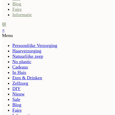
Blog
Fairs
Informatie
×
Menu
Persoonlijke Verzorging
Haarverzorging
Natuurlijke zeep
No plastic
Cadeaus
In Huis
Eten & Drinken
Zelfzorg
DIY
Nieuw
Sale
Blog
Fairs