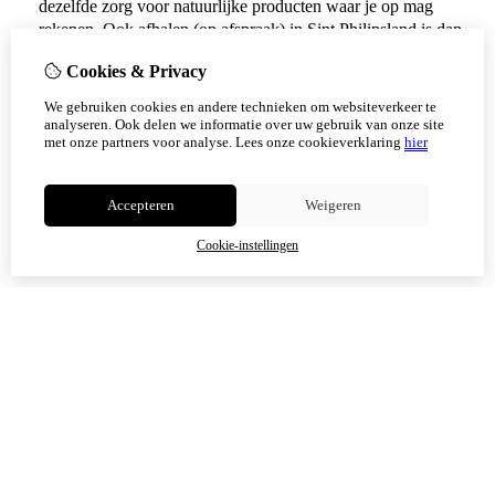
dezelfde zorg voor natuurlijke producten waar je op mag
rekenen. Ook afhalen (op afspraak) in Sint Philipsland is dan
weer mogelijk.
Cookies & Privacy
Vanaf 17 augustus zijn alle afhaalpunten (Tholen en
We gebruiken cookies en andere technieken om websiteverkeer te
Scherpenisse) weer geopend.
analyseren. Ook delen we informatie over uw gebruik van onze site
met onze partners voor analyse.
Lees onze cookieverklaring
hier
Niet meer tonen
Accepteren
Weigeren
OK
Cookie-instellingen