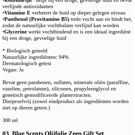
•
Rozemarijn*
helpt bij een droge, gevoelige huid en bevat
verfijnde antioxidanten
•
Vitamine E
verbetert de huid op dieper gelegen niveau
•
Panthenol (Provitamine B5)
trekt vocht aan en bindt het,
zodat de natuurlijke vochtbalans verfijnd kan worden
•
Glycerine
werkt vochtbindend en is een ideaal ingrediënt
bij een droge, gevoelige huid
* Biologisch geteeld
Natuurlijke ingrediënten: 94%
Dermatologisch getest
Vegan: Ja
Bevat geen parabenen, sulfaten, minerale oliën (paraffine,
vaseline, petrolatum), siliconen, propyleenglycol en
genetisch gemodificeerde plantextracten.
Dierproefvrij (zowel eindproduct als ingrediënten worden
niet op dieren getest.)
300 ml
03. Blue Scents Olijfolie Zeep Gift Set