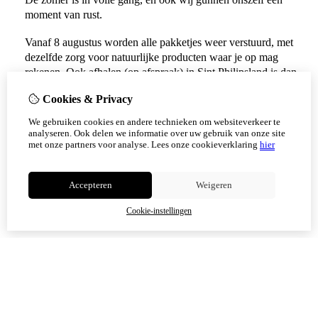
moment van rust.
Vanaf 8 augustus worden alle pakketjes weer verstuurd, met
dezelfde zorg voor natuurlijke producten waar je op mag
rekenen. Ook afhalen (op afspraak) in Sint Philipsland is dan
weer mogelijk.
Cookies & Privacy
Vanaf 17 augustus zijn alle afhaalpunten (Tholen en
We gebruiken cookies en andere technieken om websiteverkeer te
Scherpenisse) weer geopend.
analyseren. Ook delen we informatie over uw gebruik van onze site
met onze partners voor analyse.
Lees onze cookieverklaring
hier
Niet meer tonen
Accepteren
Weigeren
OK
Cookie-instellingen