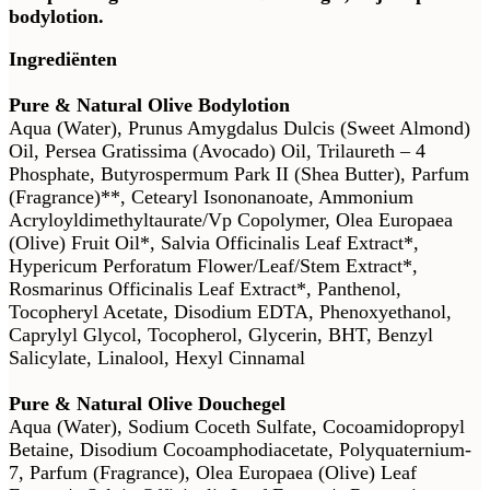
bodylotion.
Ingrediënten
Pure & Natural Olive Bodylotion
Aqua (Water), Prunus Amygdalus Dulcis (Sweet Almond)
Oil, Persea Gratissima (Avocado) Oil, Trilaureth – 4
Phosphate, Butyrospermum Park II (Shea Butter), Parfum
(Fragrance)**, Cetearyl Isononanoate, Ammonium
Acryloyldimethyltaurate/Vp Copolymer, Olea Europaea
(Olive) Fruit Oil*, Salvia Officinalis Leaf Extract*,
Hypericum Perforatum Flower/Leaf/Stem Extract*,
Rosmarinus Officinalis Leaf Extract*, Panthenol,
Tocopheryl Acetate, Disodium EDTA, Phenoxyethanol,
Caprylyl Glycol, Tocopherol, Glycerin, BHT, Benzyl
Salicylate, Linalool, Hexyl Cinnamal
Pure & Natural Olive Douchegel
Aqua (Water), Sodium Coceth Sulfate, Cocoamidopropyl
Betaine, Disodium Cocoamphodiacetate, Polyquaternium-
7, Parfum (Fragrance), Olea Europaea (Olive) Leaf