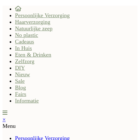
Persoonlijke Verzorging
Haarverzorging
Natuurlijke zeep
No plastic
Cadeaus
In Huis
Eten & Drinken
Zelfzorg
DIY
Nieuw
Sale
Blog
Fairs
Informatie
×
Menu
Persoonlijke Verzorging