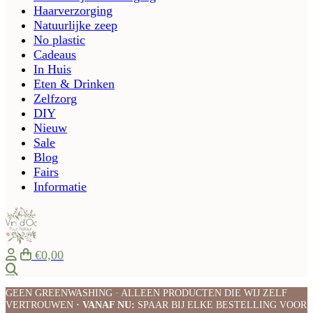
Haarverzorging
Natuurlijke zeep
No plastic
Cadeaus
In Huis
Eten & Drinken
Zelfzorg
DIY
Nieuw
Sale
Blog
Fairs
Informatie
€0,00
Zoeken
GEEN GREENWASHING · ALLEEN PRODUCTEN DIE WIJ ZELF
VERTROUWEN
· VANAF NU:
SPAAR BIJ ELKE BESTELLING VOOR