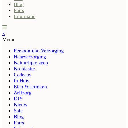
Blog
Fairs
Informatie
×
Menu
Persoonlijke Verzorging
Haarverzorging
Natuurlijke zeep
No plastic
Cadeaus
In Huis
Eten & Drinken
Zelfzorg
DIY
Nieuw
Sale
Blog
Fairs