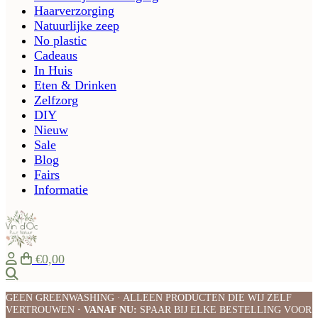
Haarverzorging
Natuurlijke zeep
No plastic
Cadeaus
In Huis
Eten & Drinken
Zelfzorg
DIY
Nieuw
Sale
Blog
Fairs
Informatie
€0,00
Zoeken
GEEN GREENWASHING · ALLEEN PRODUCTEN DIE WIJ ZELF
VERTROUWEN
· VANAF NU:
SPAAR BIJ ELKE BESTELLING VOOR