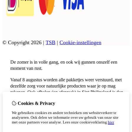
© Copyright 2026
|
TSB
|
Cookie-instellingen
De zomer is in volle gang, en ook wij gunnen onszelf een
moment van rust.
Vanaf 8 augustus worden alle pakketjes weer verstuurd, met
dezelfde zorg voor natuurlijke producten waar je op mag
rekenen. Ook afhalen (op afspraak) in Sint Philipsland is dan
weer mogelijk.
Cookies & Privacy
Vanaf 17 augustus zijn alle afhaalpunten (Tholen en
We gebruiken cookies en andere technieken om websiteverkeer te
Scherpenisse) weer geopend.
analyseren. Ook delen we informatie over uw gebruik van onze site
met onze partners voor analyse.
Lees onze cookieverklaring
hier
Niet meer tonen