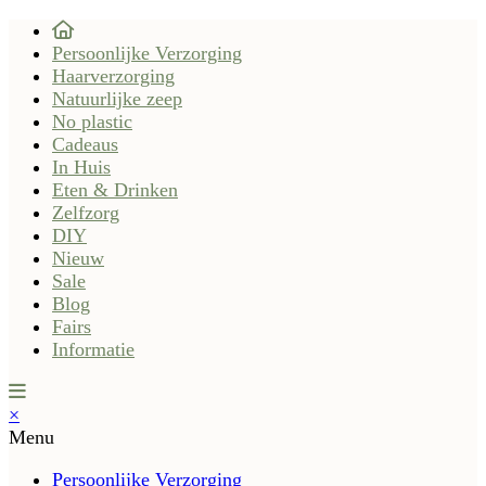
Persoonlijke Verzorging
Haarverzorging
Natuurlijke zeep
No plastic
Cadeaus
In Huis
Eten & Drinken
Zelfzorg
DIY
Nieuw
Sale
Blog
Fairs
Informatie
×
Menu
Persoonlijke Verzorging