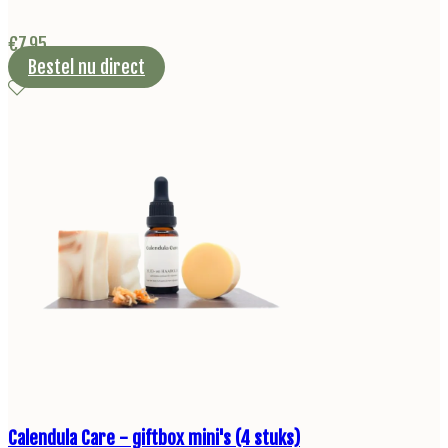
€
7,95
Bestel nu direct
Calendula Care - giftbox mini's (4 stuks)