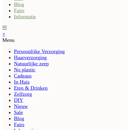
Blog
Fairs
Informatie
×
Menu
Persoonlijke Verzorging
Haarverzorging
Natuurlijke zeep
No plastic
Cadeaus
In Huis
Eten & Drinken
Zelfzorg
DIY
Nieuw
Sale
Blog
Fairs