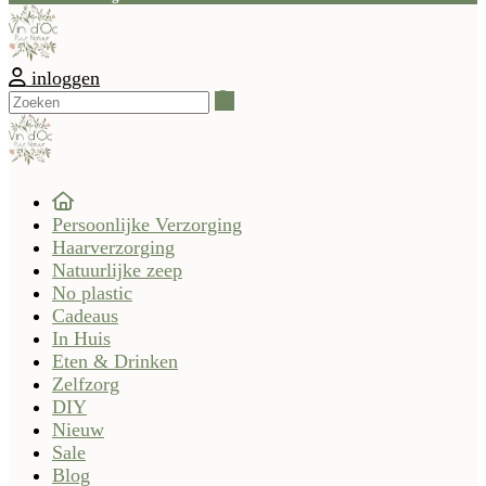
inloggen
Zoeken
Persoonlijke Verzorging
Haarverzorging
Natuurlijke zeep
No plastic
Cadeaus
In Huis
Eten & Drinken
Zelfzorg
DIY
Nieuw
Sale
Blog