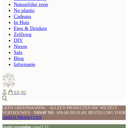
Natuurlijke zeep
No plastic
Cadeaus
In Huis
Eten & Drinken
Zelfzorg
DIY
Nieuw
Sale
Blog
Informatie
€0,00
Zoeken
GEEN GREENWASHING · ALLEEN PRODUCTEN DIE WIJ ZELF
VERTROUWEN
· VANAF NU:
SPAAR BIJ ELKE BESTELLING VOOR
GRATIS PRODUCTEN
Gratis verzending
vanaf € 55