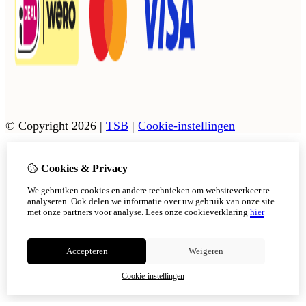
© Copyright 2026
|
TSB
|
Cookie-instellingen
Cookies & Privacy
Vanaf 17 augustus zijn onze afhaalpunten in Tholen en
Scherpenisse weer geopend.
We gebruiken cookies en andere technieken om websiteverkeer te
In Sint Philipsland kan er op afsppraak afgehaals worden,
analyseren. Ook delen we informatie over uw gebruik van onze site
met onze partners voor analyse.
Lees onze cookieverklaring
hier
Niet meer tonen
Accepteren
Weigeren
OK
Cookie-instellingen