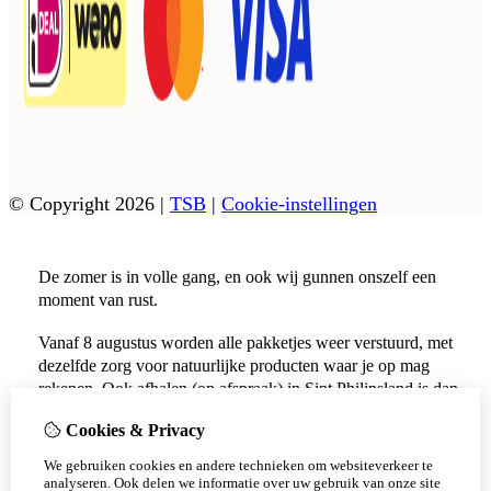
© Copyright 2026
|
TSB
|
Cookie-instellingen
De zomer is in volle gang, en ook wij gunnen onszelf een
moment van rust.
Vanaf 8 augustus worden alle pakketjes weer verstuurd, met
dezelfde zorg voor natuurlijke producten waar je op mag
rekenen. Ook afhalen (op afspraak) in Sint Philipsland is dan
weer mogelijk.
Cookies & Privacy
Vanaf 17 augustus zijn alle afhaalpunten (Tholen en
We gebruiken cookies en andere technieken om websiteverkeer te
Scherpenisse) weer geopend.
analyseren. Ook delen we informatie over uw gebruik van onze site