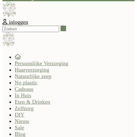
inloggen
Zoeken
Persoonlijke Verzorging
Haarverzorging
Natuurlijke zeep
No plastic
Cadeaus
In Huis
Eten & Drinken
Zelfzorg
DIY
Nieuw
Sale
Blog