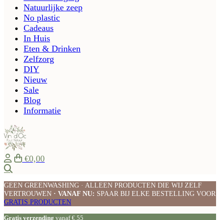
Natuurlijke zeep
No plastic
Cadeaus
In Huis
Eten & Drinken
Zelfzorg
DIY
Nieuw
Sale
Blog
Informatie
€0,00
Zoeken
GEEN GREENWASHING · ALLEEN PRODUCTEN DIE WIJ ZELF
VERTROUWEN
· VANAF NU:
SPAAR BIJ ELKE BESTELLING VOOR
GRATIS PRODUCTEN
Gratis verzending
vanaf € 55