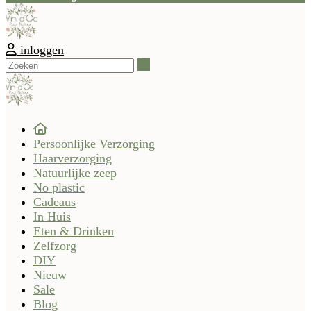
inloggen
Zoeken
Persoonlijke Verzorging
Haarverzorging
Natuurlijke zeep
No plastic
Cadeaus
In Huis
Eten & Drinken
Zelfzorg
DIY
Nieuw
Sale
Blog