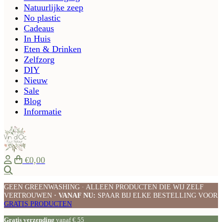
Natuurlijke zeep
No plastic
Cadeaus
In Huis
Eten & Drinken
Zelfzorg
DIY
Nieuw
Sale
Blog
Informatie
€0,00
Zoeken
GEEN GREENWASHING · ALLEEN PRODUCTEN DIE WIJ ZELF
VERTROUWEN
· VANAF NU:
SPAAR BIJ ELKE BESTELLING VOOR
GRATIS PRODUCTEN
Gratis verzending
vanaf € 55