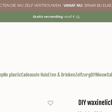
CTEN DIE WIJ ZELF VERTROUWEN
· VANAF NU:
SPAAR BIJ ELK
Gratis verzending
vanaf € 55
ep
No plastic
Cadeaus
In Huis
Eten & Drinken
Zelfzorg
DIY
Nieuw
Sa
DIY waxinelic