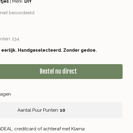
otjes
|
Merk:
DIY
niet beoordeeld
unten:
234
r eerlijk. Handgeselecteerd. Zonder gedoe.
Bestel nu direct
kdagen
Aantal Puur Punten:
10
iDEAL, creditcard of achteraf met Klarna