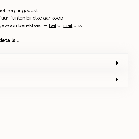
met zorg ingepakt
Puur Punten
bij elke aankoop
n gewoon bereikbaar —
bel
of
mail
ons
details ↓