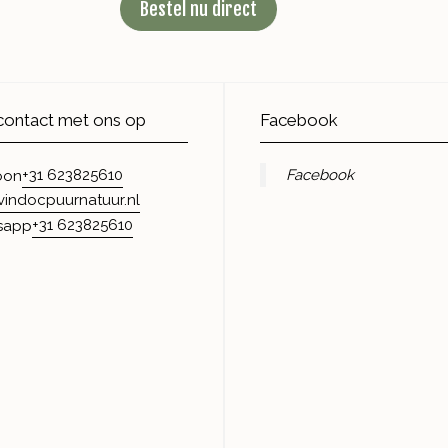
Bestel nu direct
ontact met ons op
Facebook
+31 623825610
Facebook
oon
vindocpuurnatuur.nl
+31 623825610
sapp