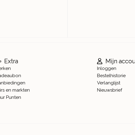
Extra
Mijn acco
erken
Inloggen
adeaubon
Bestelhistorie
anbiedingen
Verlanglijst
irs en markten
Nieuwsbrief
ur Punten