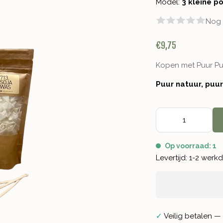
Model:
3 kleine p
Nog 
€9,75
Kopen met Puur P
Puur natuur, puu
Op voorraad: 1
Levertijd: 1-2 wer
✓
Veilig betalen — 