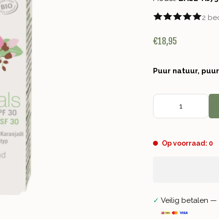
2 be
€18,95
Puur natuur, puu
Op voorraad: 0
✓
Veilig betalen — 