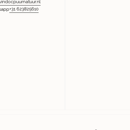
vindocpuurnatuur.nl
+31 623825610
sapp