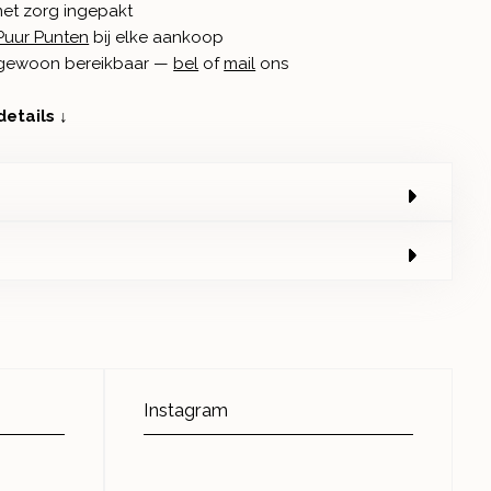
met zorg ingepakt
Puur Punten
bij elke aankoop
n gewoon bereikbaar —
bel
of
mail
ons
details ↓
Instagram