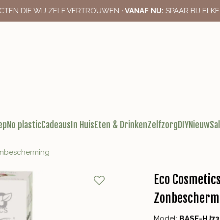
CTEN DIE WIJ ZELF VERTROUWEN
· VANAF NU:
SPAAR BIJ ELK
ep
No plastic
Cadeaus
In Huis
Eten & Drinken
Zelfzorg
DIY
Nieuw
Sa
onbescherming
Eco Cosmetic
Zonbescherm
Model:
BASE-HJ73