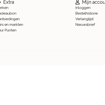
Extra
Mijn acco
erken
Inloggen
adeaubon
Bestelhistorie
anbiedingen
Verlanglijst
irs en markten
Nieuwsbrief
ur Punten