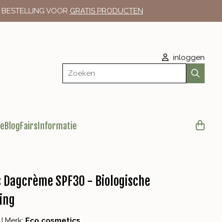
E BESTELLING VOOR
GRATIS PRODUCTEN
inloggen
Zoeken
le
Blog
Fairs
Informatie
s Dagcrème SPF30 - Biologische
ing
|
Merk:
Eco cosmetics