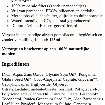
kleurstoffen
100% minerale filters (zonder nanodeeltjes)
Vrij van parabenen, PEG’s, siliconen en aardolie
Met jojoba-olie, sheabutter, olijfolie en duindoornolie
Waterbestendig en CO₂-neutraal geproduceerd
Dierproefvrij en Ecocert gecertificeerd
Verpakt in een handige airless pompflacon – hygiënisch en
zonder verspilling. Inhoud:
125ml
.
Verzorgt en beschermt op een 100% natuurlijke
manier.
Ingrediënten
INCI: Aqua, Zinc Oxide, Glycine Soja Oil*, Pongamia
Glabra Seed Oil*, Coco-Caprylate/ Caprate, Glycerin**,
Caprylic/Capric Triglyceride, Glyceryl
Citrate/Lactate/Linoleate/Oleate, Sorbitol, Polyglyceryl-3
Polyricinoleate, Canola Oil, Glyceryl Oleate, Bisabolol*,
Tocopherol, Punica Granatum Seed Oil*, Aloe Barbadensis
Leaf Juice Powder*, Magnesium Sulfate, Oenothera