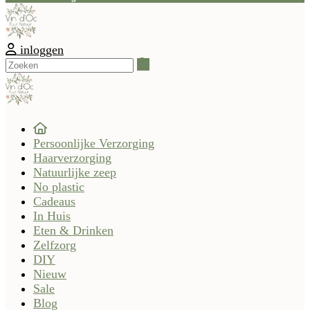
inloggen
Zoeken
Persoonlijke Verzorging
Haarverzorging
Natuurlijke zeep
No plastic
Cadeaus
In Huis
Eten & Drinken
Zelfzorg
DIY
Nieuw
Sale
Blog