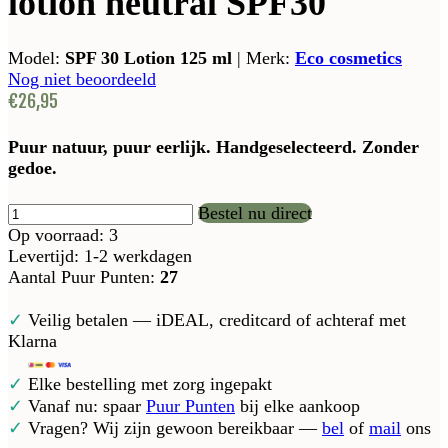
lotion neutral SPF30
Model:
SPF 30 Lotion 125 ml
|
Merk:
Eco cosmetics
Nog niet beoordeeld
€26,95
Puur natuur, puur eerlijk. Handgeselecteerd. Zonder
gedoe.
Bestel nu direct
Op voorraad: 3
Levertijd: 1-2 werkdagen
Aantal Puur Punten:
27
✓
Veilig betalen — iDEAL, creditcard of achteraf met
Klarna
✓
Elke bestelling met zorg ingepakt
✓
Vanaf nu: spaar
Puur Punten
bij elke aankoop
✓
Vragen? Wij zijn gewoon bereikbaar —
bel
of
mail
ons