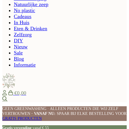
Natuurlijke zeep
No plastic
Cadeaus
In Huis
Eten & Drinken
Zelfzorg
DIY
Nieuw
Sale
Blog
Informatie
€0,00
Zoeken
GEEN GREENWASHING · ALLEEN PRODUCTEN DIE WIJ ZELF
VERTROUWEN
· VANAF NU:
SPAAR BIJ ELKE BESTELLING VOOR
GRATIS PRODUCTEN
Gratis verzending
vanaf € 55