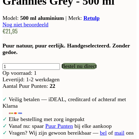
Grannies Grey - 500 ml
Model:
500 ml aluminium
|
Merk:
Retulp
Nog niet beoordeeld
€21,95
Puur natuur, puur eerlijk. Handgeselecteerd. Zonder
gedoe.
Bestel nu direct
Op voorraad: 1
Levertijd: 1-2 werkdagen
Aantal Puur Punten:
22
✓
Veilig betalen — iDEAL, creditcard of achteraf met
Klarna
✓
Elke bestelling met zorg ingepakt
✓
Vanaf nu: spaar
Puur Punten
bij elke aankoop
✓
Vragen? Wij zijn gewoon bereikbaar —
bel
of
mail
ons