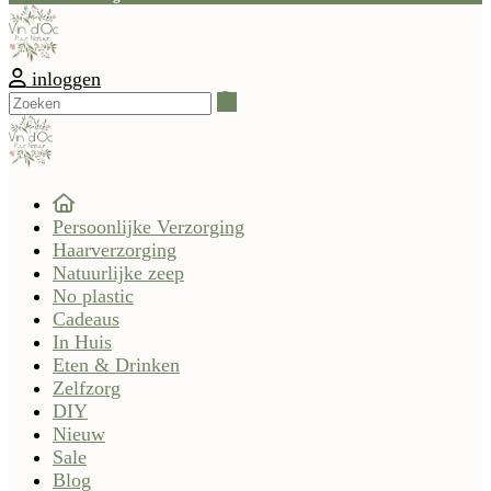
inloggen
Zoeken
Persoonlijke Verzorging
Haarverzorging
Natuurlijke zeep
No plastic
Cadeaus
In Huis
Eten & Drinken
Zelfzorg
DIY
Nieuw
Sale
Blog