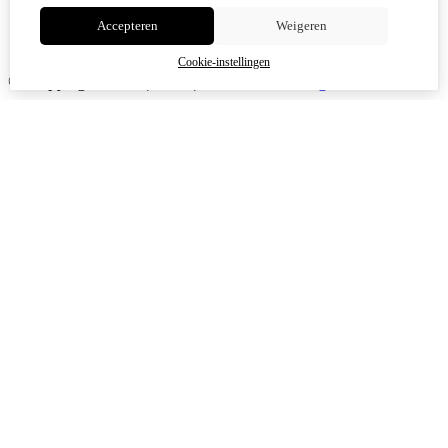
Accepteren
Weigeren
Cookie-instellingen
© Copyright 2026
|
TSB
|
Cookie-instellingen