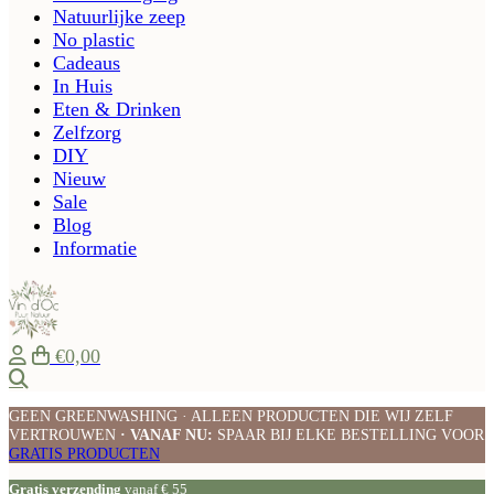
Natuurlijke zeep
No plastic
Cadeaus
In Huis
Eten & Drinken
Zelfzorg
DIY
Nieuw
Sale
Blog
Informatie
€0,00
Zoeken
GEEN GREENWASHING · ALLEEN PRODUCTEN DIE WIJ ZELF
VERTROUWEN
· VANAF NU:
SPAAR BIJ ELKE BESTELLING VOOR
GRATIS PRODUCTEN
Gratis verzending
vanaf € 55