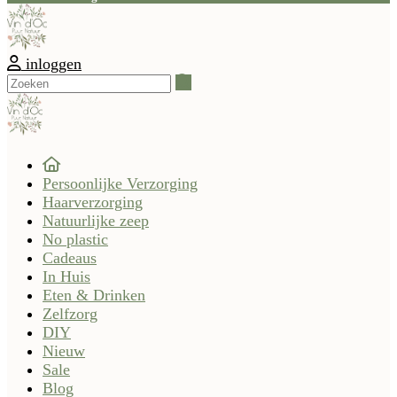
inloggen
Zoeken
Persoonlijke Verzorging
Haarverzorging
Natuurlijke zeep
No plastic
Cadeaus
In Huis
Eten & Drinken
Zelfzorg
DIY
Nieuw
Sale
Blog