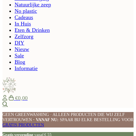
Natuurlijke zeep
No plastic
Cadeaus
In Huis
Eten & Drinken
Zelfzorg
DIY
Nieuw
Sale
Blog
Informatie
€0,00
Zoeken
GEEN GREENWASHING · ALLEEN PRODUCTEN DIE WIJ ZELF
VERTROUWEN
· VANAF NU:
SPAAR BIJ ELKE BESTELLING VOOR
GRATIS PRODUCTEN
Gratis verzending
vanaf € 55