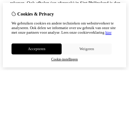
rekenen. Ook afhalen (op afspraak) in Sint Philipsland is dan
weer mogelijk.
Cookies & Privacy
Vanaf 17 augustus zijn alle afhaalpunten (Tholen en
We gebruiken cookies en andere technieken om websiteverkeer te
Scherpenisse) weer geopend.
analyseren. Ook delen we informatie over uw gebruik van onze site
met onze partners voor analyse.
Lees onze cookieverklaring
hier
Niet meer tonen
Accepteren
Weigeren
OK
Cookie-instellingen