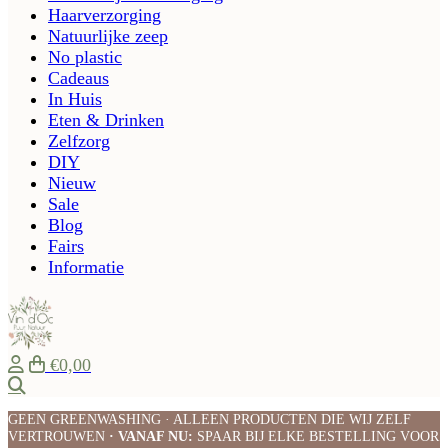
Haarverzorging
Natuurlijke zeep
No plastic
Cadeaus
In Huis
Eten & Drinken
Zelfzorg
DIY
Nieuw
Sale
Blog
Fairs
Informatie
€0,00
Zoeken
GEEN GREENWASHING · ALLEEN PRODUCTEN DIE WIJ ZELF
VERTROUWEN
· VANAF NU:
SPAAR BIJ ELKE BESTELLING VOOR