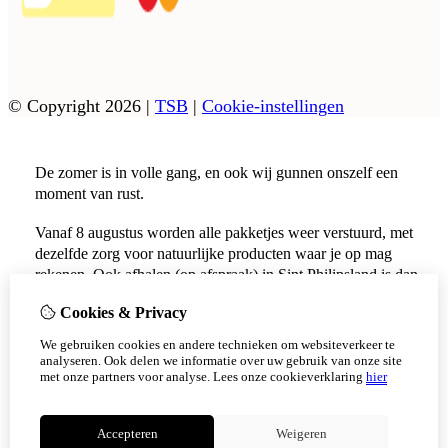
© Copyright 2026
|
TSB
|
Cookie-instellingen
De zomer is in volle gang, en ook wij gunnen onszelf een
moment van rust.
Vanaf 8 augustus worden alle pakketjes weer verstuurd, met
dezelfde zorg voor natuurlijke producten waar je op mag
rekenen. Ook afhalen (op afspraak) in Sint Philipsland is dan
weer mogelijk.
Cookies & Privacy
Vanaf 17 augustus zijn alle afhaalpunten (Tholen en
We gebruiken cookies en andere technieken om websiteverkeer te
Scherpenisse) weer geopend.
analyseren. Ook delen we informatie over uw gebruik van onze site
met onze partners voor analyse.
Lees onze cookieverklaring
hier
Niet meer tonen
Accepteren
Weigeren
OK