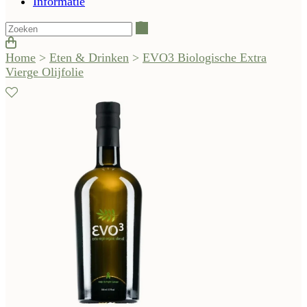
Informatie
Zoeken
Home
>
Eten & Drinken
>
EVO3 Biologische Extra
Vierge Olijfolie