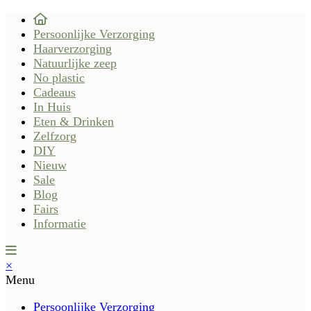
Persoonlijke Verzorging
Haarverzorging
Natuurlijke zeep
No plastic
Cadeaus
In Huis
Eten & Drinken
Zelfzorg
DIY
Nieuw
Sale
Blog
Fairs
Informatie
×
Menu
Persoonlijke Verzorging