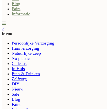
Blog
Fairs
Informatie
×
Menu
Persoonlijke Verzorging
Haarverzorging
Natuurlijke zeep
No plastic
Cadeaus
In Huis
Eten & Drinken
Zelfzorg
DIY
Nieuw
Sale
Blog
Fairs