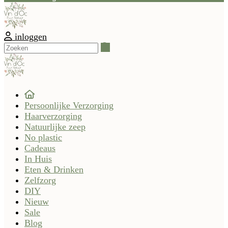
inloggen
Zoeken
Persoonlijke Verzorging
Haarverzorging
Natuurlijke zeep
No plastic
Cadeaus
In Huis
Eten & Drinken
Zelfzorg
DIY
Nieuw
Sale
Blog