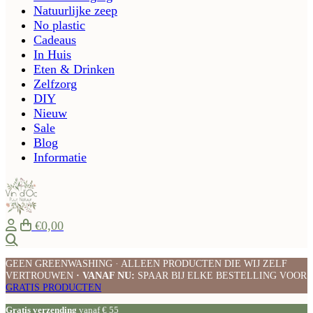
Natuurlijke zeep
No plastic
Cadeaus
In Huis
Eten & Drinken
Zelfzorg
DIY
Nieuw
Sale
Blog
Informatie
€0,00
Zoeken
GEEN GREENWASHING · ALLEEN PRODUCTEN DIE WIJ ZELF
VERTROUWEN
· VANAF NU:
SPAAR BIJ ELKE BESTELLING VOOR
GRATIS PRODUCTEN
Gratis verzending
vanaf € 55