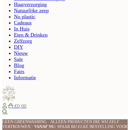
Haarverzorging
Natuurlijke zeep
No plastic
Cadeaus
In Huis
Eten & Drinken
Zelfzorg
DIY
Nieuw
Sale
Blog
Fairs
Informatie
€0,00
Zoeken
GEEN GREENWASHING · ALLEEN PRODUCTEN DIE WIJ ZELF
VERTROUWEN
· VANAF NU:
SPAAR BIJ ELKE BESTELLING VOOR