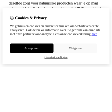
dezelfde zorg voor natuurlijke producten waar je op mag
rekenen. Ook afhalen (op afspraak) in Sint Philipsland is dan
weer mogelijk.
Cookies & Privacy
Vanaf 17 augustus zijn alle afhaalpunten (Tholen en
We gebruiken cookies en andere technieken om websiteverkeer te
Scherpenisse) weer geopend.
analyseren. Ook delen we informatie over uw gebruik van onze site
met onze partners voor analyse.
Lees onze cookieverklaring
hier
Niet meer tonen
Accepteren
Weigeren
OK
Cookie-instellingen