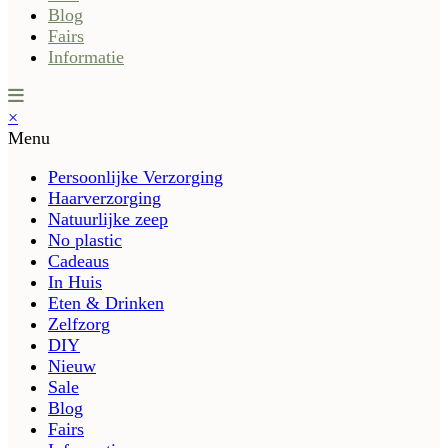
Blog
Fairs
Informatie
×
Menu
Persoonlijke Verzorging
Haarverzorging
Natuurlijke zeep
No plastic
Cadeaus
In Huis
Eten & Drinken
Zelfzorg
DIY
Nieuw
Sale
Blog
Fairs