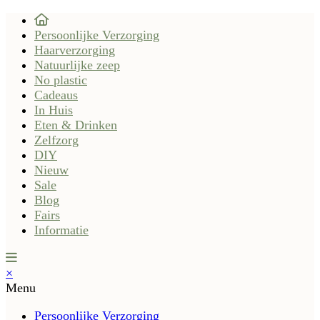
Persoonlijke Verzorging
Haarverzorging
Natuurlijke zeep
No plastic
Cadeaus
In Huis
Eten & Drinken
Zelfzorg
DIY
Nieuw
Sale
Blog
Fairs
Informatie
×
Menu
Persoonlijke Verzorging