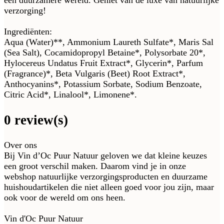
een duurzamere wereld. Geniet van de luxe van natuurlijke
verzorging!
Ingrediënten:
Aqua (Water)**, Ammonium Laureth Sulfate*, Maris Sal
(Sea Salt), Cocamidopropyl Betaine*, Polysorbate 20*,
Hylocereus Undatus Fruit Extract*, Glycerin*, Parfum
(Fragrance)*, Beta Vulgaris (Beet) Root Extract*,
Anthocyanins*, Potassium Sorbate, Sodium Benzoate,
Citric Acid*, Linalool*, Limonene*.
0 review(s)
Over ons
Bij Vin d’Oc Puur Natuur geloven we dat kleine keuzes
een groot verschil maken. Daarom vind je in onze
webshop natuurlijke verzorgingsproducten en duurzame
huishoudartikelen die niet alleen goed voor jou zijn, maar
ook voor de wereld om ons heen.
Vin d'Oc Puur Natuur