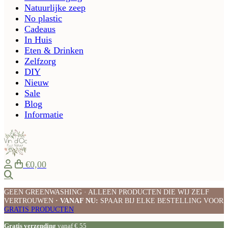
Natuurlijke zeep
No plastic
Cadeaus
In Huis
Eten & Drinken
Zelfzorg
DIY
Nieuw
Sale
Blog
Informatie
€0,00
Zoeken
GEEN GREENWASHING · ALLEEN PRODUCTEN DIE WIJ ZELF
VERTROUWEN
· VANAF NU:
SPAAR BIJ ELKE BESTELLING VOOR
GRATIS PRODUCTEN
Gratis verzending
vanaf € 55