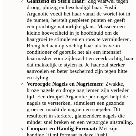
Glanzend en Sterk Haar:
Zeg vaarwel tegen
droog, pluizig en beschadigd haar. Fushi
Arganolie voedt het haar vanaf de wortel tot in
de punten, herstelt gespleten punten en geeft
een prachtige natuurlijke glans. Masseer een
kleine hoeveelheid in je hoofdhuid om de
haargroei te stimuleren en roos te verminderen.
Breng het aan op vochtig haar als leave-in
conditioner of gebruik het als een intensief
haarmasker voor zijdezacht en veerkrachtig haar
dat makkelijk te stylen is. Je haar zal sterker
aanvoelen en beter beschermd zijn tegen hitte
en styling.
Verzorgde Nagels en Nagriemen:
Zwakke,
broze nagels en droge nagriemen zijn verleden
tijd. Een druppel Arganolie per nagel helpt de
nagels te versterken, stimuleert een gezonde
groei en maakt de nagriemen soepeler. Dit
resulteert in sterkere, glanzendere nagels die
minder snel breken en een verzorgde uitstraling.
Compact en Handig Formaat:
Met zijn
handige 10 ml formaat is deze Fushi