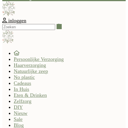
inloggen
Zoeken
Persoonlijke Verzorging
Haarverzorging
Natuurlijke zeep
No plastic
Cadeaus
In Huis
Eten & Drinken
Zelfzorg
DIY
Nieuw
Sale
Blog