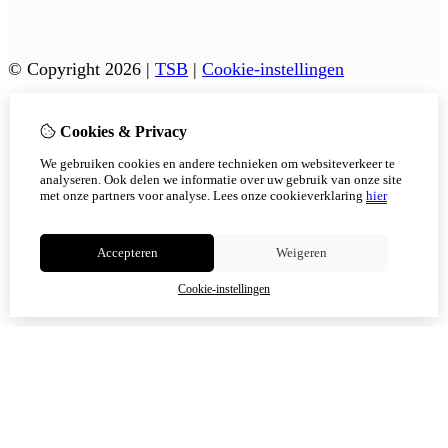
© Copyright 2026
|
TSB
|
Cookie-instellingen
Cookies & Privacy
Vanaf 17 augustus zijn onze afhaalpunten in Tholen en
Scherpenisse weer geopend.
We gebruiken cookies en andere technieken om websiteverkeer te
In Sint Philipsland kan er op afsppraak afgehaald worden.
analyseren. Ook delen we informatie over uw gebruik van onze site
met onze partners voor analyse.
Lees onze cookieverklaring
hier
Niet meer tonen
Accepteren
Weigeren
OK
Cookie-instellingen