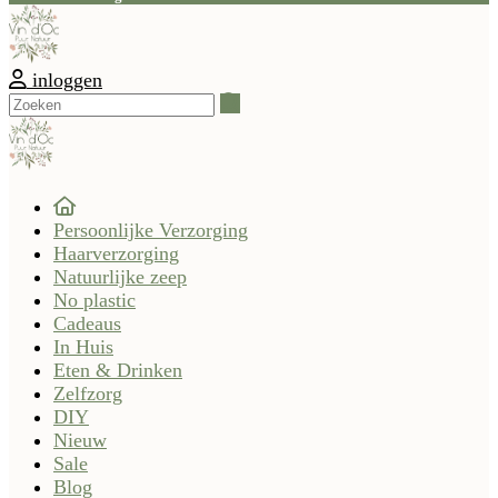
inloggen
Zoeken
Persoonlijke Verzorging
Haarverzorging
Natuurlijke zeep
No plastic
Cadeaus
In Huis
Eten & Drinken
Zelfzorg
DIY
Nieuw
Sale
Blog