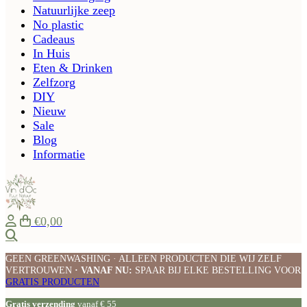
Natuurlijke zeep
No plastic
Cadeaus
In Huis
Eten & Drinken
Zelfzorg
DIY
Nieuw
Sale
Blog
Informatie
€0,00
Zoeken
GEEN GREENWASHING · ALLEEN PRODUCTEN DIE WIJ ZELF
VERTROUWEN
· VANAF NU:
SPAAR BIJ ELKE BESTELLING VOOR
GRATIS PRODUCTEN
Gratis verzending
vanaf € 55