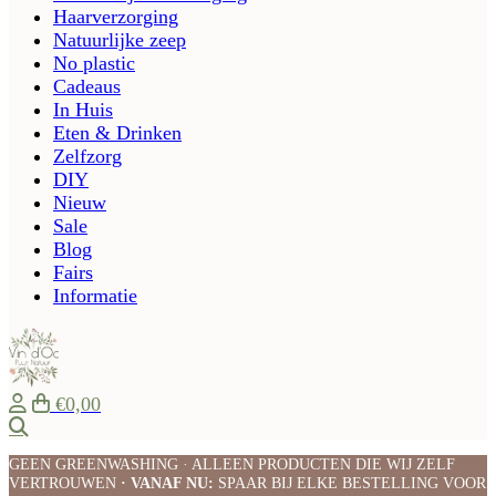
Haarverzorging
Natuurlijke zeep
No plastic
Cadeaus
In Huis
Eten & Drinken
Zelfzorg
DIY
Nieuw
Sale
Blog
Fairs
Informatie
€0,00
Zoeken
GEEN GREENWASHING · ALLEEN PRODUCTEN DIE WIJ ZELF
VERTROUWEN
· VANAF NU:
SPAAR BIJ ELKE BESTELLING VOOR