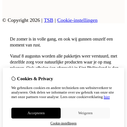
© Copyright 2026
|
TSB
|
Cookie-instellingen
De zomer is in volle gang, en ook wij gunnen onszelf een
moment van rust.
Vanaf 8 augustus worden alle pakketjes weer verstuurd, met
dezelfde zorg voor natuurlijke producten waar je op mag
rekenen. Ook afhalen (op afspraak) in Sint Philipsland is dan
weer mogelijk.
Cookies & Privacy
Vanaf 17 augustus zijn alle afhaalpunten (Tholen en
We gebruiken cookies en andere technieken om websiteverkeer te
Scherpenisse) weer geopend.
analyseren. Ook delen we informatie over uw gebruik van onze site
met onze partners voor analyse.
Lees onze cookieverklaring
hier
Niet meer tonen
Accepteren
Weigeren
OK
Cookie-instellingen