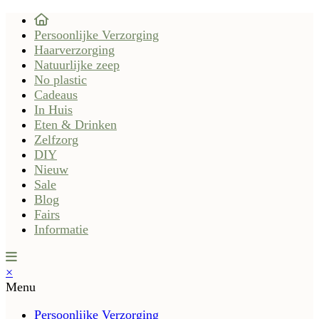
Persoonlijke Verzorging
Haarverzorging
Natuurlijke zeep
No plastic
Cadeaus
In Huis
Eten & Drinken
Zelfzorg
DIY
Nieuw
Sale
Blog
Fairs
Informatie
×
Menu
Persoonlijke Verzorging