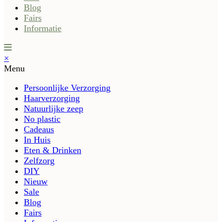
Blog
Fairs
Informatie
×
Menu
Persoonlijke Verzorging
Haarverzorging
Natuurlijke zeep
No plastic
Cadeaus
In Huis
Eten & Drinken
Zelfzorg
DIY
Nieuw
Sale
Blog
Fairs