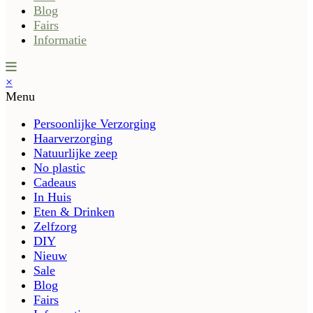
Blog
Fairs
Informatie
×
Menu
Persoonlijke Verzorging
Haarverzorging
Natuurlijke zeep
No plastic
Cadeaus
In Huis
Eten & Drinken
Zelfzorg
DIY
Nieuw
Sale
Blog
Fairs