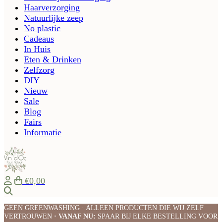
Haarverzorging
Natuurlijke zeep
No plastic
Cadeaus
In Huis
Eten & Drinken
Zelfzorg
DIY
Nieuw
Sale
Blog
Fairs
Informatie
€0,00
Zoeken
GEEN GREENWASHING · ALLEEN PRODUCTEN DIE WIJ ZELF
VERTROUWEN
· VANAF NU:
SPAAR BIJ ELKE BESTELLING VOOR