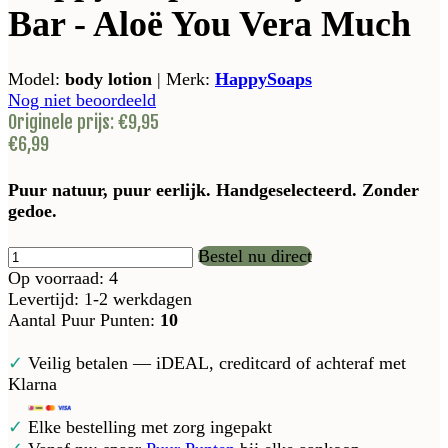
Bar - Aloë You Vera Much
Model:
body lotion
|
Merk:
HappySoaps
Nog niet beoordeeld
Originele prijs:
€9,95
€6,99
Puur natuur, puur eerlijk. Handgeselecteerd. Zonder
gedoe.
Bestel nu direct
Op voorraad: 4
Levertijd: 1-2 werkdagen
Aantal Puur Punten:
10
✓
Veilig betalen — iDEAL, creditcard of achteraf met
Klarna
✓
Elke bestelling met zorg ingepakt