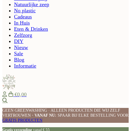
Natuurlijke zeep
No plastic
Cadeaus
In Huis
Eten & Drinken
Zelfzorg
DIY
Nieuw
Sale
Blog
Informatie
€0,00
Zoeken
GEEN GREENWASHING · ALLEEN PRODUCTEN DIE WIJ ZELF
VERTROUWEN
· VANAF NU:
SPAAR BIJ ELKE BESTELLING VOOR
GRATIS PRODUCTEN
Gratis verzending
vanaf € 55