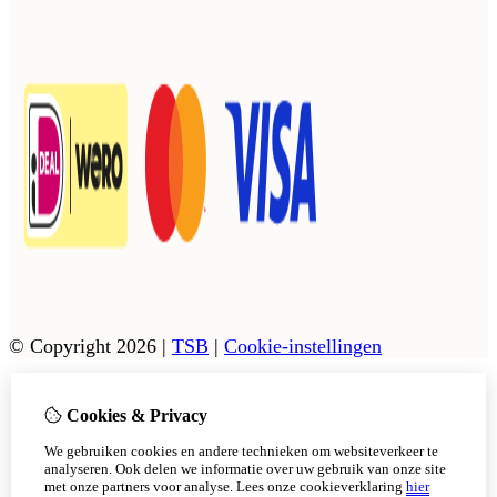
© Copyright 2026
|
TSB
|
Cookie-instellingen
Cookies & Privacy
Vanaf 17 augustus zijn onze afhaalpunten in Tholen en
Scherpenisse weer geopend.
We gebruiken cookies en andere technieken om websiteverkeer te
In Sint Philipsland kan er op afsppraak afgehaald worden.
analyseren. Ook delen we informatie over uw gebruik van onze site
met onze partners voor analyse.
Lees onze cookieverklaring
hier