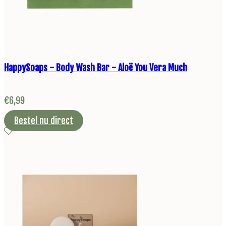
HappySoaps - Body Wash Bar - Aloë You Vera Much
€
6,99
Bestel nu direct