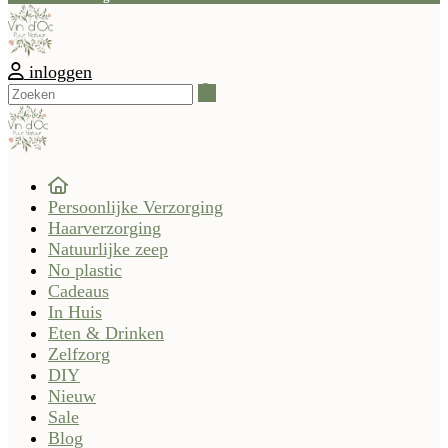
inloggen
Zoeken
Persoonlijke Verzorging
Haarverzorging
Natuurlijke zeep
No plastic
Cadeaus
In Huis
Eten & Drinken
Zelfzorg
DIY
Nieuw
Sale
Blog