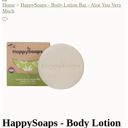
Home
>
HappySoaps - Body Lotion Bar - Aloë You Vera
Much
HappySoaps - Body Lotion