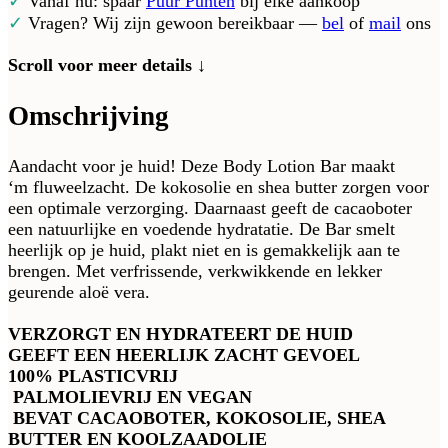
✓
Vanaf nu: spaar
Puur Punten
bij elke aankoop
✓
Vragen? Wij zijn gewoon bereikbaar —
bel
of
mail
ons
Scroll voor meer details ↓
Omschrijving
Aandacht voor je huid! Deze Body Lotion Bar maakt
‘m fluweelzacht. De kokosolie en shea butter zorgen voor
een optimale verzorging. Daarnaast geeft de cacaoboter
een natuurlijke en voedende hydratatie. De Bar smelt
heerlijk op je huid, plakt niet en is gemakkelijk aan te
brengen. Met verfrissende, verkwikkende en lekker
geurende aloë vera.
VERZORGT EN HYDRATEERT DE HUID
GEEFT EEN HEERLIJK ZACHT GEVOEL
100% PLASTICVRIJ
PALMOLIEVRIJ EN VEGAN
BEVAT CACAOBOTER, KOKOSOLIE, SHEA
BUTTER EN KOOLZAADOLIE