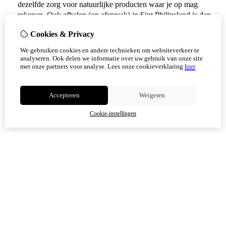
dezelfde zorg voor natuurlijke producten waar je op mag
rekenen. Ook afhalen (op afspraak) in Sint Philipsland is dan
weer mogelijk.
Cookies & Privacy
Vanaf 17 augustus zijn alle afhaalpunten (Tholen en
We gebruiken cookies en andere technieken om websiteverkeer te
Scherpenisse) weer geopend.
analyseren. Ook delen we informatie over uw gebruik van onze site
met onze partners voor analyse.
Lees onze cookieverklaring
hier
Niet meer tonen
Accepteren
Weigeren
OK
Cookie-instellingen