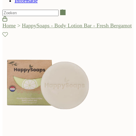
Informatie
Zoeken
Home
>
HappySoaps - Body Lotion Bar - Fresh Bergamot