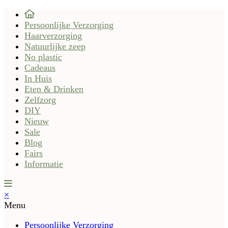
Persoonlijke Verzorging
Haarverzorging
Natuurlijke zeep
No plastic
Cadeaus
In Huis
Eten & Drinken
Zelfzorg
DIY
Nieuw
Sale
Blog
Fairs
Informatie
×
Menu
Persoonlijke Verzorging