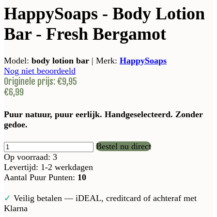
HappySoaps - Body Lotion
Bar - Fresh Bergamot
Model:
body lotion bar
|
Merk:
HappySoaps
Nog niet beoordeeld
Originele prijs:
€9,95
€6,99
Puur natuur, puur eerlijk. Handgeselecteerd. Zonder
gedoe.
Bestel nu direct
Op voorraad: 3
Levertijd: 1-2 werkdagen
Aantal Puur Punten:
10
✓
Veilig betalen — iDEAL, creditcard of achteraf met
Klarna