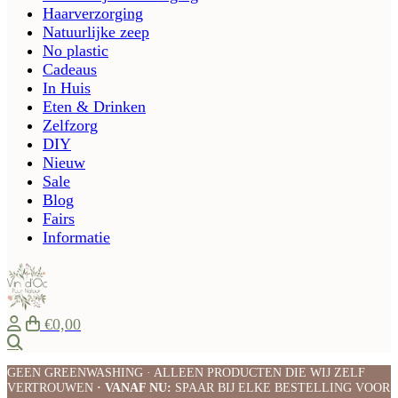
Haarverzorging
Natuurlijke zeep
No plastic
Cadeaus
In Huis
Eten & Drinken
Zelfzorg
DIY
Nieuw
Sale
Blog
Fairs
Informatie
€0,00
Zoeken
GEEN GREENWASHING · ALLEEN PRODUCTEN DIE WIJ ZELF
VERTROUWEN
· VANAF NU:
SPAAR BIJ ELKE BESTELLING VOOR