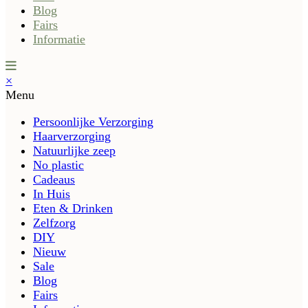
Blog
Fairs
Informatie
×
Menu
Persoonlijke Verzorging
Haarverzorging
Natuurlijke zeep
No plastic
Cadeaus
In Huis
Eten & Drinken
Zelfzorg
DIY
Nieuw
Sale
Blog
Fairs